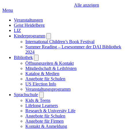
Alle anzeigen
Menu
Veranstaltungen
Geist Heidelberg
LIZ
Kinderprogramm
Open
submenu
International Children’s Book Festival
Summer Reading – Lesesommer der DAI Bibliothek
2024
Bibliothek
Open
submenu
Öffnungszeiten & Kontakt
Mitgliedschaft & Leihfristen
Katalog & Medien
Angebote für Schulen
US Election Info
Veranstaltungsprogramm
Sprachschule
Open
submenu
Kids & Teens
Lifelong Learners
Research & University Life
Angebote für Schulen
Angebote für Firmen
Kontakt & Anmeldung