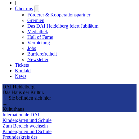
|
Über uns
Open
submenu
Förderer & Kooperationspartner
Gremien
Das DAI Heidelberg feiert Jubiläum
Mediathek
Hall of Fame
Vermietung
Jobs
Barrierefreiheit
Newsletter
Tickets
Kontakt
News
DAI Heidelberg.
Das Haus der Kultur.
→ Sie befinden sich hier
→
Kulturhaus
Internationale DAI
Kindergärten und Schule
Zum Bereich wechseln
Kindergärten und Schule
Freundeskreis des