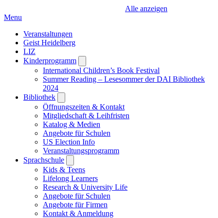
Alle anzeigen
Menu
Veranstaltungen
Geist Heidelberg
LIZ
Kinderprogramm
Open
submenu
International Children’s Book Festival
Summer Reading – Lesesommer der DAI Bibliothek
2024
Bibliothek
Open
submenu
Öffnungszeiten & Kontakt
Mitgliedschaft & Leihfristen
Katalog & Medien
Angebote für Schulen
US Election Info
Veranstaltungsprogramm
Sprachschule
Open
submenu
Kids & Teens
Lifelong Learners
Research & University Life
Angebote für Schulen
Angebote für Firmen
Kontakt & Anmeldung