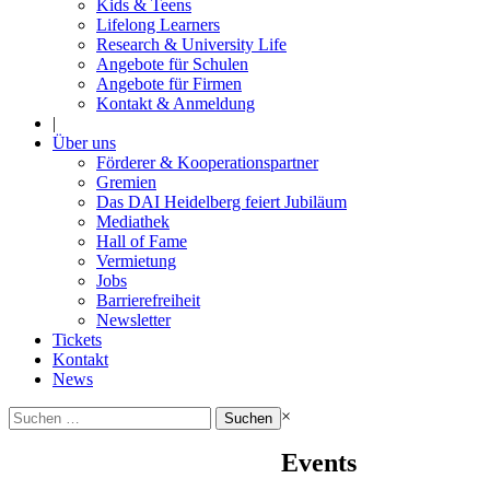
Kids & Teens
Lifelong Learners
Research & University Life
Angebote für Schulen
Angebote für Firmen
Kontakt & Anmeldung
|
Über uns
Förderer & Kooperationspartner
Gremien
Das DAI Heidelberg feiert Jubiläum
Mediathek
Hall of Fame
Vermietung
Jobs
Barrierefreiheit
Newsletter
Tickets
Kontakt
News
Suchen
×
nach:
Events