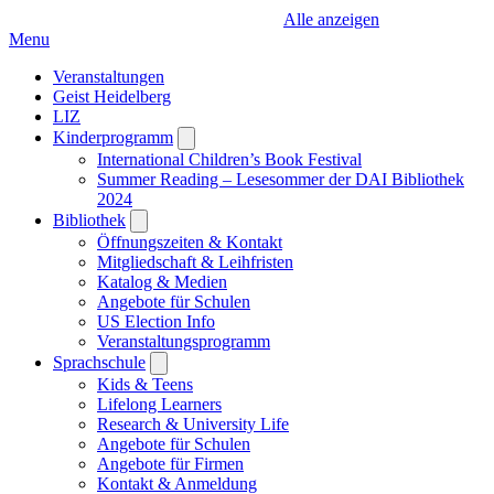
Alle anzeigen
Menu
Veranstaltungen
Geist Heidelberg
LIZ
Kinderprogramm
Open
submenu
International Children’s Book Festival
Summer Reading – Lesesommer der DAI Bibliothek
2024
Bibliothek
Open
submenu
Öffnungszeiten & Kontakt
Mitgliedschaft & Leihfristen
Katalog & Medien
Angebote für Schulen
US Election Info
Veranstaltungsprogramm
Sprachschule
Open
submenu
Kids & Teens
Lifelong Learners
Research & University Life
Angebote für Schulen
Angebote für Firmen
Kontakt & Anmeldung