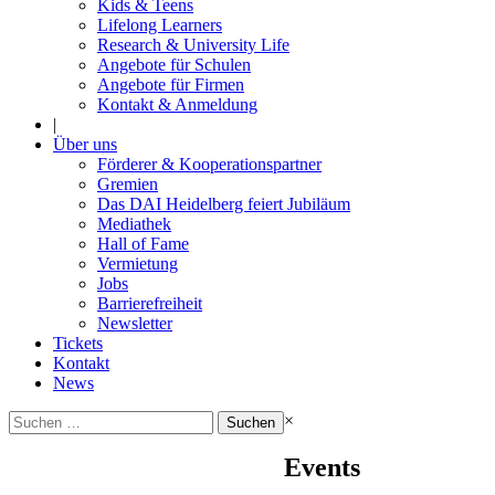
Kids & Teens
Lifelong Learners
Research & University Life
Angebote für Schulen
Angebote für Firmen
Kontakt & Anmeldung
|
Über uns
Förderer & Kooperationspartner
Gremien
Das DAI Heidelberg feiert Jubiläum
Mediathek
Hall of Fame
Vermietung
Jobs
Barrierefreiheit
Newsletter
Tickets
Kontakt
News
Suchen
×
nach:
Events