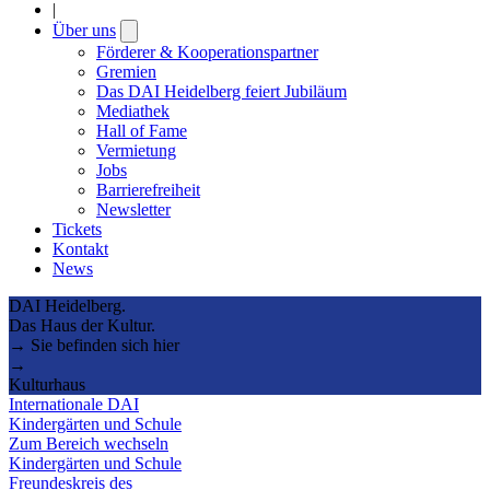
|
Über uns
Open
submenu
Förderer & Kooperationspartner
Gremien
Das DAI Heidelberg feiert Jubiläum
Mediathek
Hall of Fame
Vermietung
Jobs
Barrierefreiheit
Newsletter
Tickets
Kontakt
News
DAI Heidelberg.
Das Haus der Kultur.
→ Sie befinden sich hier
→
Kulturhaus
Internationale DAI
Kindergärten und Schule
Zum Bereich wechseln
Kindergärten und Schule
Freundeskreis des