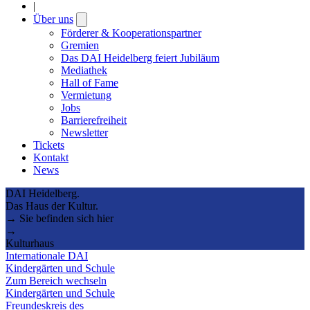
|
Über uns
Open
submenu
Förderer & Kooperationspartner
Gremien
Das DAI Heidelberg feiert Jubiläum
Mediathek
Hall of Fame
Vermietung
Jobs
Barrierefreiheit
Newsletter
Tickets
Kontakt
News
DAI Heidelberg.
Das Haus der Kultur.
→ Sie befinden sich hier
→
Kulturhaus
Internationale DAI
Kindergärten und Schule
Zum Bereich wechseln
Kindergärten und Schule
Freundeskreis des