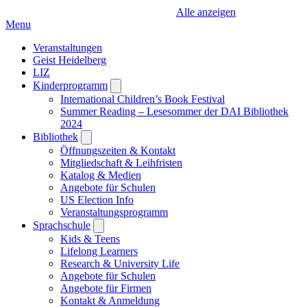
Alle anzeigen
Menu
Veranstaltungen
Geist Heidelberg
LIZ
Kinderprogramm
Open
submenu
International Children’s Book Festival
Summer Reading – Lesesommer der DAI Bibliothek
2024
Bibliothek
Open
submenu
Öffnungszeiten & Kontakt
Mitgliedschaft & Leihfristen
Katalog & Medien
Angebote für Schulen
US Election Info
Veranstaltungsprogramm
Sprachschule
Open
submenu
Kids & Teens
Lifelong Learners
Research & University Life
Angebote für Schulen
Angebote für Firmen
Kontakt & Anmeldung