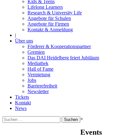
Kids & Teens
Lifelong Learners
Research & University Life
Angebote für Schulen
Angebote für Firmen
Kontakt & Anmeldung
|
Über uns
Förderer & Kooperationspartner
Gremien
Das DAI Heidelberg feiert Jubiläum
Mediathek
Hall of Fame
Vermietung
Jobs
Barrierefreiheit
Newsletter
Tickets
Kontakt
News
Suchen
×
nach:
Events