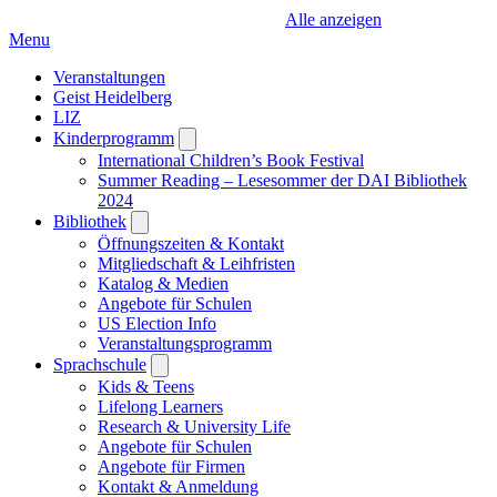
Alle anzeigen
Menu
Veranstaltungen
Geist Heidelberg
LIZ
Kinderprogramm
Open
submenu
International Children’s Book Festival
Summer Reading – Lesesommer der DAI Bibliothek
2024
Bibliothek
Open
submenu
Öffnungszeiten & Kontakt
Mitgliedschaft & Leihfristen
Katalog & Medien
Angebote für Schulen
US Election Info
Veranstaltungsprogramm
Sprachschule
Open
submenu
Kids & Teens
Lifelong Learners
Research & University Life
Angebote für Schulen
Angebote für Firmen
Kontakt & Anmeldung