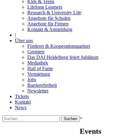
Kids & Teens
Lifelong Learners
Research & University Life
Angebote für Schulen
Angebote für Firmen
Kontakt & Anmeldung
|
Über uns
Förderer & Kooperationspartner
Gremien
Das DAI Heidelberg feiert Jubiläum
Mediathek
Hall of Fame
Vermietung
Jobs
Barrierefreiheit
Newsletter
Tickets
Kontakt
News
Suchen
×
nach:
Events