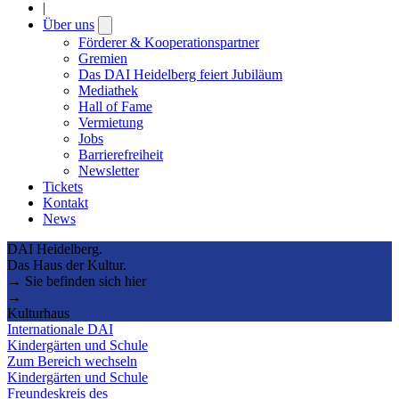
|
Über uns
Open
submenu
Förderer & Kooperationspartner
Gremien
Das DAI Heidelberg feiert Jubiläum
Mediathek
Hall of Fame
Vermietung
Jobs
Barrierefreiheit
Newsletter
Tickets
Kontakt
News
DAI Heidelberg.
Das Haus der Kultur.
→ Sie befinden sich hier
→
Kulturhaus
Internationale DAI
Kindergärten und Schule
Zum Bereich wechseln
Kindergärten und Schule
Freundeskreis des