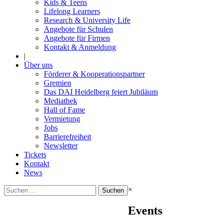
Kids & Teens
Lifelong Learners
Research & University Life
Angebote für Schulen
Angebote für Firmen
Kontakt & Anmeldung
|
Über uns
Förderer & Kooperationspartner
Gremien
Das DAI Heidelberg feiert Jubiläum
Mediathek
Hall of Fame
Vermietung
Jobs
Barrierefreiheit
Newsletter
Tickets
Kontakt
News
Suchen
×
nach:
Events