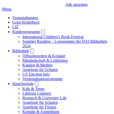
Alle anzeigen
Menu
Veranstaltungen
Geist Heidelberg
LIZ
Kinderprogramm
Open
submenu
International Children’s Book Festival
Summer Reading – Lesesommer der DAI Bibliothek
2024
Bibliothek
Open
submenu
Öffnungszeiten & Kontakt
Mitgliedschaft & Leihfristen
Katalog & Medien
Angebote für Schulen
US Election Info
Veranstaltungsprogramm
Sprachschule
Open
submenu
Kids & Teens
Lifelong Learners
Research & University Life
Angebote für Schulen
Angebote für Firmen
Kontakt & Anmeldung