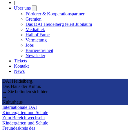
|
Über uns
Open
submenu
Förderer & Kooperationspartner
Gremien
Das DAI Heidelberg feiert Jubiläum
Mediathek
Hall of Fame
Vermietung
Jobs
Barrierefreiheit
Newsletter
Tickets
Kontakt
News
DAI Heidelberg.
Das Haus der Kultur.
→ Sie befinden sich hier
→
Kulturhaus
Internationale DAI
Kindergärten und Schule
Zum Bereich wechseln
Kindergärten und Schule
Freundeskreis des