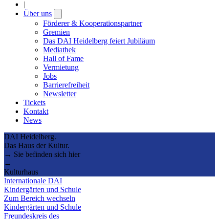
|
Über uns
Open
submenu
Förderer & Kooperationspartner
Gremien
Das DAI Heidelberg feiert Jubiläum
Mediathek
Hall of Fame
Vermietung
Jobs
Barrierefreiheit
Newsletter
Tickets
Kontakt
News
DAI Heidelberg.
Das Haus der Kultur.
→ Sie befinden sich hier
→
Kulturhaus
Internationale DAI
Kindergärten und Schule
Zum Bereich wechseln
Kindergärten und Schule
Freundeskreis des