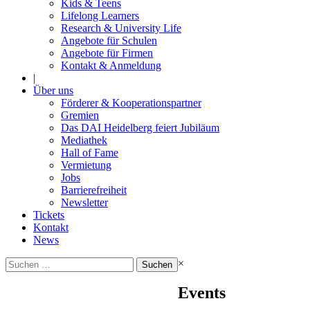
Kids & Teens
Lifelong Learners
Research & University Life
Angebote für Schulen
Angebote für Firmen
Kontakt & Anmeldung
|
Über uns
Förderer & Kooperationspartner
Gremien
Das DAI Heidelberg feiert Jubiläum
Mediathek
Hall of Fame
Vermietung
Jobs
Barrierefreiheit
Newsletter
Tickets
Kontakt
News
Suchen
×
nach:
Events