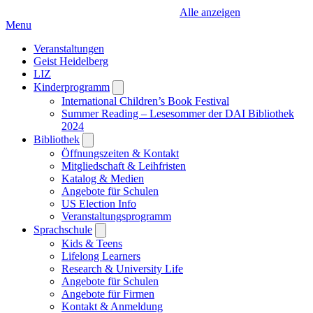
Alle anzeigen
Menu
Veranstaltungen
Geist Heidelberg
LIZ
Kinderprogramm
Open
submenu
International Children’s Book Festival
Summer Reading – Lesesommer der DAI Bibliothek
2024
Bibliothek
Open
submenu
Öffnungszeiten & Kontakt
Mitgliedschaft & Leihfristen
Katalog & Medien
Angebote für Schulen
US Election Info
Veranstaltungsprogramm
Sprachschule
Open
submenu
Kids & Teens
Lifelong Learners
Research & University Life
Angebote für Schulen
Angebote für Firmen
Kontakt & Anmeldung