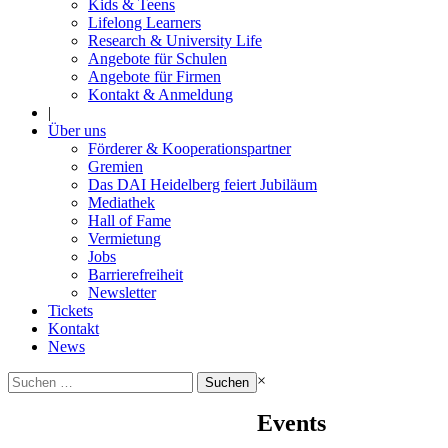
Kids & Teens
Lifelong Learners
Research & University Life
Angebote für Schulen
Angebote für Firmen
Kontakt & Anmeldung
|
Über uns
Förderer & Kooperationspartner
Gremien
Das DAI Heidelberg feiert Jubiläum
Mediathek
Hall of Fame
Vermietung
Jobs
Barrierefreiheit
Newsletter
Tickets
Kontakt
News
Suchen
×
nach:
Events