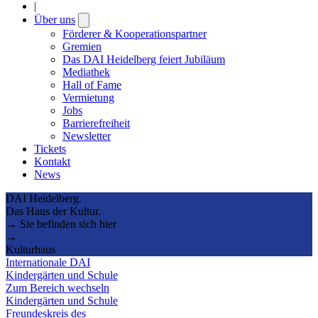
|
Über uns
Open
submenu
Förderer & Kooperationspartner
Gremien
Das DAI Heidelberg feiert Jubiläum
Mediathek
Hall of Fame
Vermietung
Jobs
Barrierefreiheit
Newsletter
Tickets
Kontakt
News
DAI Heidelberg.
Das Haus der Kultur.
→ Sie befinden sich hier
→
Kulturhaus
Internationale DAI
Kindergärten und Schule
Zum Bereich wechseln
Kindergärten und Schule
Freundeskreis des