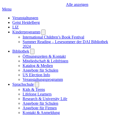
Alle anzeigen
Menu
Veranstaltungen
Geist Heidelberg
LIZ
Kinderprogramm
Open
submenu
International Children’s Book Festival
Summer Reading – Lesesommer der DAI Bibliothek
2024
Bibliothek
Open
submenu
Öffnungszeiten & Kontakt
Mitgliedschaft & Leihfristen
Katalog & Medien
Angebote für Schulen
US Election Info
Veranstaltungsprogramm
Sprachschule
Open
submenu
Kids & Teens
Lifelong Learners
Research & University Life
Angebote für Schulen
Angebote für Firmen
Kontakt & Anmeldung