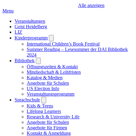
Alle anzeigen
Menu
Veranstaltungen
Geist Heidelberg
LIZ
Kinderprogramm
Open
submenu
International Children’s Book Festival
Summer Reading – Lesesommer der DAI Bibliothek
2024
Bibliothek
Open
submenu
Öffnungszeiten & Kontakt
Mitgliedschaft & Leihfristen
Katalog & Medien
Angebote für Schulen
US Election Info
Veranstaltungsprogramm
Sprachschule
Open
submenu
Kids & Teens
Lifelong Learners
Research & University Life
Angebote für Schulen
Angebote für Firmen
Kontakt & Anmeldung