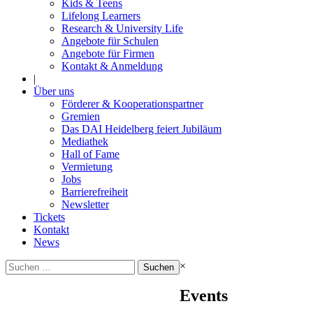
Kids & Teens
Lifelong Learners
Research & University Life
Angebote für Schulen
Angebote für Firmen
Kontakt & Anmeldung
|
Über uns
Förderer & Kooperationspartner
Gremien
Das DAI Heidelberg feiert Jubiläum
Mediathek
Hall of Fame
Vermietung
Jobs
Barrierefreiheit
Newsletter
Tickets
Kontakt
News
Suchen
×
nach:
Events