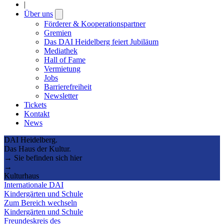
|
Über uns
Open
submenu
Förderer & Kooperationspartner
Gremien
Das DAI Heidelberg feiert Jubiläum
Mediathek
Hall of Fame
Vermietung
Jobs
Barrierefreiheit
Newsletter
Tickets
Kontakt
News
DAI Heidelberg.
Das Haus der Kultur.
→ Sie befinden sich hier
→
Kulturhaus
Internationale DAI
Kindergärten und Schule
Zum Bereich wechseln
Kindergärten und Schule
Freundeskreis des