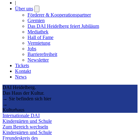
|
Über uns
Open
submenu
Förderer & Kooperationspartner
Gremien
Das DAI Heidelberg feiert Jubiläum
Mediathek
Hall of Fame
Vermietung
Jobs
Barrierefreiheit
Newsletter
Tickets
Kontakt
News
DAI Heidelberg.
Das Haus der Kultur.
→ Sie befinden sich hier
→
Kulturhaus
Internationale DAI
Kindergärten und Schule
Zum Bereich wechseln
Kindergärten und Schule
Freundeskreis des