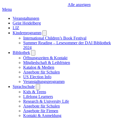
Alle anzeigen
Menu
Veranstaltungen
Geist Heidelberg
LIZ
Kinderprogramm
Open
submenu
International Children’s Book Festival
Summer Reading – Lesesommer der DAI Bibliothek
2024
Bibliothek
Open
submenu
Öffnungszeiten & Kontakt
Mitgliedschaft & Leihfristen
Katalog & Medien
Angebote für Schulen
US Election Info
Veranstaltungsprogramm
Sprachschule
Open
submenu
Kids & Teens
Lifelong Learners
Research & University Life
Angebote für Schulen
Angebote für Firmen
Kontakt & Anmeldung