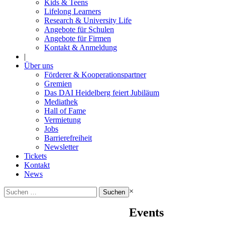
Kids & Teens
Lifelong Learners
Research & University Life
Angebote für Schulen
Angebote für Firmen
Kontakt & Anmeldung
|
Über uns
Förderer & Kooperationspartner
Gremien
Das DAI Heidelberg feiert Jubiläum
Mediathek
Hall of Fame
Vermietung
Jobs
Barrierefreiheit
Newsletter
Tickets
Kontakt
News
Suchen
×
nach:
Events