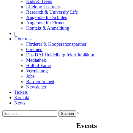
Kids & Teens
Lifelong Learners
Research & University Life
Angebote für Schulen
Angebote für Firmen
Kontakt & Anmeldung
|
Über uns
Förderer & Kooperationspartner
Gremien
Das DAI Heidelberg feiert Jubiläum
Mediathek
Hall of Fame
Vermietung
Jobs
Barrierefreiheit
Newsletter
Tickets
Kontakt
News
Suchen
×
nach:
Events