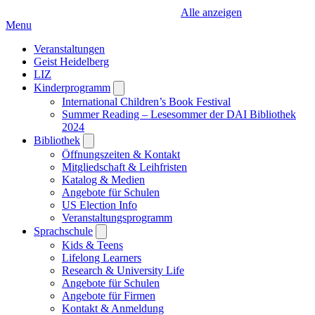
Alle anzeigen
Menu
Veranstaltungen
Geist Heidelberg
LIZ
Kinderprogramm
Open
submenu
International Children’s Book Festival
Summer Reading – Lesesommer der DAI Bibliothek
2024
Bibliothek
Open
submenu
Öffnungszeiten & Kontakt
Mitgliedschaft & Leihfristen
Katalog & Medien
Angebote für Schulen
US Election Info
Veranstaltungsprogramm
Sprachschule
Open
submenu
Kids & Teens
Lifelong Learners
Research & University Life
Angebote für Schulen
Angebote für Firmen
Kontakt & Anmeldung