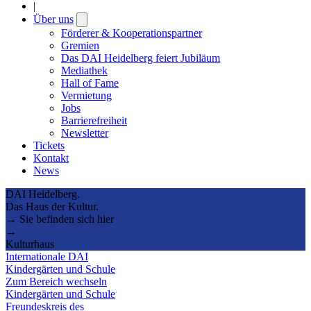
|
Über uns
Open
submenu
Förderer & Kooperationspartner
Gremien
Das DAI Heidelberg feiert Jubiläum
Mediathek
Hall of Fame
Vermietung
Jobs
Barrierefreiheit
Newsletter
Tickets
Kontakt
News
DAI Heidelberg.
Das Haus der Kultur.
→ Sie befinden sich hier
→
Kulturhaus
Internationale DAI
Kindergärten und Schule
Zum Bereich wechseln
Kindergärten und Schule
Freundeskreis des