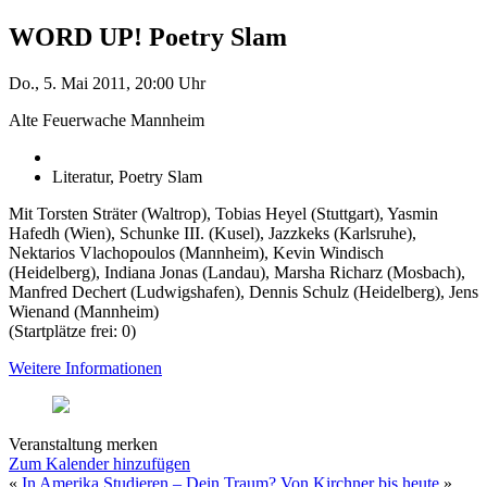
WORD UP! Poetry Slam
Do., 5. Mai 2011, 20:00 Uhr
Alte Feuerwache Mannheim
Literatur, Poetry Slam
Mit Torsten Sträter (Waltrop), Tobias Heyel (Stuttgart), Yasmin
Hafedh (Wien), Schunke III. (Kusel), Jazzkeks (Karlsruhe),
Nektarios Vlachopoulos (Mannheim), Kevin Windisch
(Heidelberg), Indiana Jonas (Landau), Marsha Richarz (Mosbach),
Manfred Dechert (Ludwigshafen), Dennis Schulz (Heidelberg), Jens
Wienand (Mannheim)
(Startplätze frei: 0)
Weitere Informationen
Veranstaltung merken
Zum Kalender hinzufügen
«
In Amerika Studieren – Dein Traum?
Von Kirchner bis heute
»