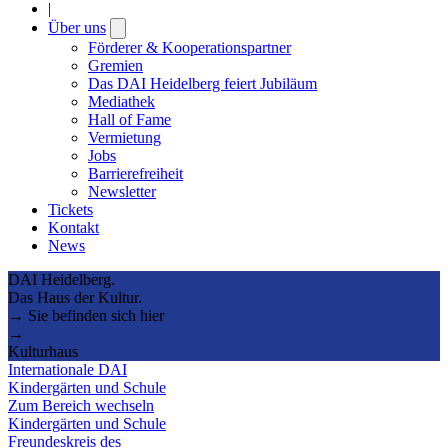
|
Über uns
Open
submenu
Förderer & Kooperationspartner
Gremien
Das DAI Heidelberg feiert Jubiläum
Mediathek
Hall of Fame
Vermietung
Jobs
Barrierefreiheit
Newsletter
Tickets
Kontakt
News
DAI Heidelberg.
Das Haus der Kultur.
→ Sie befinden sich hier
→
Kulturhaus
Internationale DAI
Kindergärten und Schule
Zum Bereich wechseln
Kindergärten und Schule
Freundeskreis des