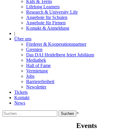
Kids & Teens
Lifelong Learners
Research & University Life
Angebote für Schulen
Angebote für Firmen
Kontakt & Anmeldung
|
Über uns
Förderer & Kooperationspartner
Gremien
Das DAI Heidelberg feiert Jubiläum
Mediathek
Hall of Fame
Vermietung
Jobs
Barrierefreiheit
Newsletter
Tickets
Kontakt
News
Suchen
×
nach:
Events