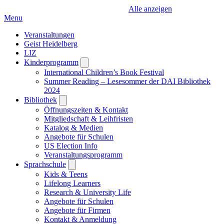
Alle anzeigen
Menu
Veranstaltungen
Geist Heidelberg
LIZ
Kinderprogramm
Open
submenu
International Children’s Book Festival
Summer Reading – Lesesommer der DAI Bibliothek
2024
Bibliothek
Open
submenu
Öffnungszeiten & Kontakt
Mitgliedschaft & Leihfristen
Katalog & Medien
Angebote für Schulen
US Election Info
Veranstaltungsprogramm
Sprachschule
Open
submenu
Kids & Teens
Lifelong Learners
Research & University Life
Angebote für Schulen
Angebote für Firmen
Kontakt & Anmeldung