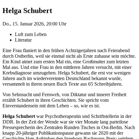
Helga Schubert
Do., 15. Januar 2026, 20:00 Uhr
Luft zum Leben
Literatur
Eine Frau flaniert in den frühen Achtzigerjahren nach Feierabend
durch Ostberlin, weil sie einmal nicht als Erste zuhause sein möchte.
Ein Kind atmet zum ersten Mal ein, eine Großmutter zum letzten
Mal aus. Und eine Frau in den mittleren Jahren versucht, mit einer
Krebsdiagnose umzugehen. Helga Schubert, die erst vor wenigen
Jahren auch im wiedervereinten Deutschland bekannt wurde,
versammelt in ihrem neuen Buch Texte aus 65 Schreibjahren.
Von Sehnsucht und Fernweh, von Diktatur und innerer Freiheit
erzählt Schubert in ihren Geschichten. Sie spricht vom
Einverstandensein mit dem Leben – so, wie es ist.
Helga Schubert
war Psychotherapeutin und Schriftstellerin in der
DDR. In der Zeit der Wende war sie vier Monate lang parteilose
Pressesprecherin des Zentralen Runden Tisches in Ost-Berlin. Nach
knapp 20-jähriger Publikationspause gewann sie 2020 mit der
Geschichte
Vom Aufstehen
den Ingeborg-Bachmann-Preis; seitdem