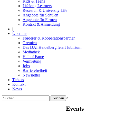
Kids & Teens
Lifelong Learners
Research & University Life
Angebote für Schulen
Angebote für Firmen
Kontakt & Anmeldung
|
Über uns
Förderer & Kooperationspartner
Gremien
Das DAI Heidelberg feiert Jubiläum
Mediathek
Hall of Fame
Vermietung
Jobs
Barrierefreiheit
Newsletter
Tickets
Kontakt
News
Suchen
×
nach:
Events