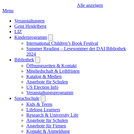
Alle anzeigen
Menu
Veranstaltungen
Geist Heidelberg
LIZ
Kinderprogramm
Open
submenu
International Children’s Book Festival
Summer Reading – Lesesommer der DAI Bibliothek
2024
Bibliothek
Open
submenu
Öffnungszeiten & Kontakt
Mitgliedschaft & Leihfristen
Katalog & Medien
Angebote für Schulen
US Election Info
Veranstaltungsprogramm
Sprachschule
Open
submenu
Kids & Teens
Lifelong Learners
Research & University Life
Angebote für Schulen
Angebote für Firmen
Kontakt & Anmeldung