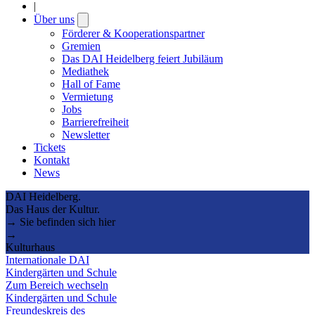
|
Über uns
Open
submenu
Förderer & Kooperationspartner
Gremien
Das DAI Heidelberg feiert Jubiläum
Mediathek
Hall of Fame
Vermietung
Jobs
Barrierefreiheit
Newsletter
Tickets
Kontakt
News
DAI Heidelberg.
Das Haus der Kultur.
→ Sie befinden sich hier
→
Kulturhaus
Internationale DAI
Kindergärten und Schule
Zum Bereich wechseln
Kindergärten und Schule
Freundeskreis des