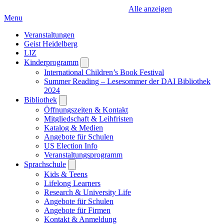
Alle anzeigen
Menu
Veranstaltungen
Geist Heidelberg
LIZ
Kinderprogramm
Open
submenu
International Children’s Book Festival
Summer Reading – Lesesommer der DAI Bibliothek
2024
Bibliothek
Open
submenu
Öffnungszeiten & Kontakt
Mitgliedschaft & Leihfristen
Katalog & Medien
Angebote für Schulen
US Election Info
Veranstaltungsprogramm
Sprachschule
Open
submenu
Kids & Teens
Lifelong Learners
Research & University Life
Angebote für Schulen
Angebote für Firmen
Kontakt & Anmeldung