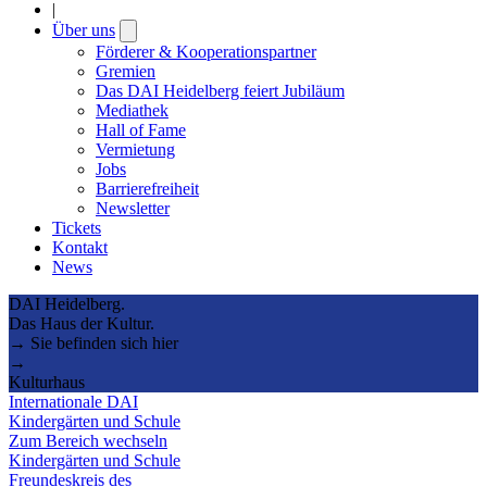
|
Über uns
Open
submenu
Förderer & Kooperationspartner
Gremien
Das DAI Heidelberg feiert Jubiläum
Mediathek
Hall of Fame
Vermietung
Jobs
Barrierefreiheit
Newsletter
Tickets
Kontakt
News
DAI Heidelberg.
Das Haus der Kultur.
→ Sie befinden sich hier
→
Kulturhaus
Internationale DAI
Kindergärten und Schule
Zum Bereich wechseln
Kindergärten und Schule
Freundeskreis des