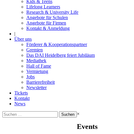
Kids & Teens
Lifelong Learners
Research & University Life
Angebote für Schulen
Angebote für Firmen
Kontakt & Anmeldung
|
Über uns
Förderer & Kooperationspartner
Gremien
Das DAI Heidelberg feiert Jubiläum
Mediathek
Hall of Fame
Vermietung
Jobs
Barrierefreiheit
Newsletter
Tickets
Kontakt
News
Suchen
×
nach:
Events