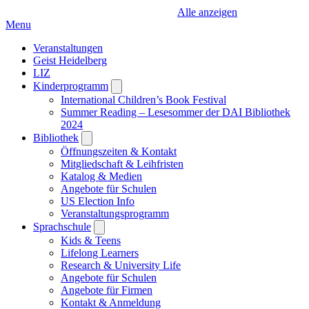
Alle anzeigen
Menu
Veranstaltungen
Geist Heidelberg
LIZ
Kinderprogramm
Open
submenu
International Children’s Book Festival
Summer Reading – Lesesommer der DAI Bibliothek
2024
Bibliothek
Open
submenu
Öffnungszeiten & Kontakt
Mitgliedschaft & Leihfristen
Katalog & Medien
Angebote für Schulen
US Election Info
Veranstaltungsprogramm
Sprachschule
Open
submenu
Kids & Teens
Lifelong Learners
Research & University Life
Angebote für Schulen
Angebote für Firmen
Kontakt & Anmeldung