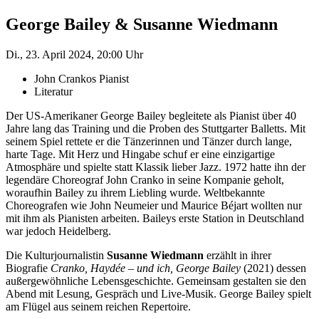
George Bailey & Susanne Wiedmann
Di., 23. April 2024, 20:00 Uhr
John Crankos Pianist
Literatur
Der US-Amerikaner George Bailey begleitete als Pianist über 40
Jahre lang das Training und die Proben des Stuttgarter Balletts. Mit
seinem Spiel rettete er die Tänzerinnen und Tänzer durch lange,
harte Tage. Mit Herz und Hingabe schuf er eine einzigartige
Atmosphäre und spielte statt Klassik lieber Jazz. 1972 hatte ihn der
legendäre Choreograf John Cranko in seine Kompanie geholt,
woraufhin Bailey zu ihrem Liebling wurde. Weltbekannte
Choreografen wie John Neumeier und Maurice Béjart wollten nur
mit ihm als Pianisten arbeiten. Baileys erste Station in Deutschland
war jedoch Heidelberg.
Die Kulturjournalistin
Susanne Wiedmann
erzählt in ihrer
Biografie
Cranko, Haydée – und ich, George Bailey
(2021) dessen
außergewöhnliche Lebensgeschichte. Gemeinsam gestalten sie den
Abend mit Lesung, Gespräch und Live-Musik. George Bailey spielt
am Flügel aus seinem reichen Repertoire.