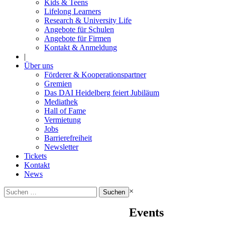
Kids & Teens
Lifelong Learners
Research & University Life
Angebote für Schulen
Angebote für Firmen
Kontakt & Anmeldung
|
Über uns
Förderer & Kooperationspartner
Gremien
Das DAI Heidelberg feiert Jubiläum
Mediathek
Hall of Fame
Vermietung
Jobs
Barrierefreiheit
Newsletter
Tickets
Kontakt
News
Suchen
×
nach:
Events