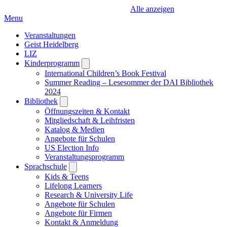
Alle anzeigen
Menu
Veranstaltungen
Geist Heidelberg
LIZ
Kinderprogramm
Open
submenu
International Children’s Book Festival
Summer Reading – Lesesommer der DAI Bibliothek
2024
Bibliothek
Open
submenu
Öffnungszeiten & Kontakt
Mitgliedschaft & Leihfristen
Katalog & Medien
Angebote für Schulen
US Election Info
Veranstaltungsprogramm
Sprachschule
Open
submenu
Kids & Teens
Lifelong Learners
Research & University Life
Angebote für Schulen
Angebote für Firmen
Kontakt & Anmeldung