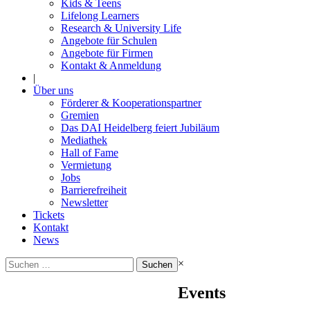
Kids & Teens
Lifelong Learners
Research & University Life
Angebote für Schulen
Angebote für Firmen
Kontakt & Anmeldung
|
Über uns
Förderer & Kooperationspartner
Gremien
Das DAI Heidelberg feiert Jubiläum
Mediathek
Hall of Fame
Vermietung
Jobs
Barrierefreiheit
Newsletter
Tickets
Kontakt
News
Suchen
×
nach:
Events