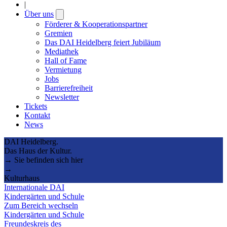
|
Über uns
Open
submenu
Förderer & Kooperationspartner
Gremien
Das DAI Heidelberg feiert Jubiläum
Mediathek
Hall of Fame
Vermietung
Jobs
Barrierefreiheit
Newsletter
Tickets
Kontakt
News
DAI Heidelberg.
Das Haus der Kultur.
→ Sie befinden sich hier
→
Kulturhaus
Internationale DAI
Kindergärten und Schule
Zum Bereich wechseln
Kindergärten und Schule
Freundeskreis des