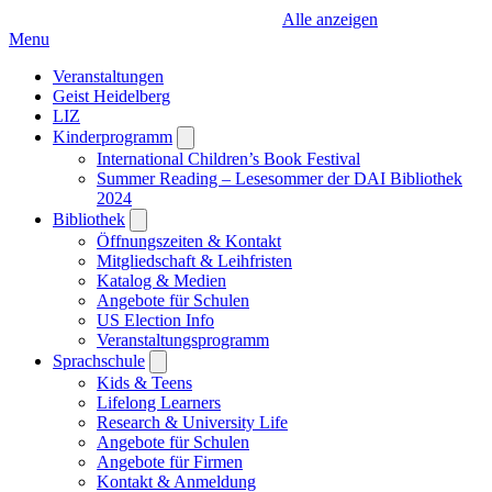
Alle anzeigen
Menu
Veranstaltungen
Geist Heidelberg
LIZ
Kinderprogramm
Open
submenu
International Children’s Book Festival
Summer Reading – Lesesommer der DAI Bibliothek
2024
Bibliothek
Open
submenu
Öffnungszeiten & Kontakt
Mitgliedschaft & Leihfristen
Katalog & Medien
Angebote für Schulen
US Election Info
Veranstaltungsprogramm
Sprachschule
Open
submenu
Kids & Teens
Lifelong Learners
Research & University Life
Angebote für Schulen
Angebote für Firmen
Kontakt & Anmeldung