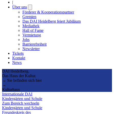
|
Über uns
Open
submenu
Förderer & Kooperationspartner
Gremien
Das DAI Heidelberg feiert Jubiläum
Mediathek
Hall of Fame
Vermietung
Jobs
Barrierefreiheit
Newsletter
Tickets
Kontakt
News
DAI Heidelberg.
Das Haus der Kultur.
→ Sie befinden sich hier
→
Kulturhaus
Internationale DAI
Kindergärten und Schule
Zum Bereich wechseln
Kindergärten und Schule
Freundeskreis des