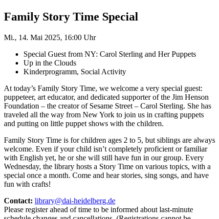
Family Story Time Special
Mi., 14. Mai 2025, 16:00 Uhr
Special Guest from NY: Carol Sterling and Her Puppets
Up in the Clouds
Kinderprogramm, Social Activity
At today’s Family Story Time, we welcome a very special guest:
puppeteer, art educator, and dedicated supporter of the Jim Henson
Foundation – the creator of Sesame Street – Carol Sterling. She has
traveled all the way from New York to join us in crafting puppets
and putting on little puppet shows with the children.
Family Story Time is for children ages 2 to 5, but siblings are always
welcome. Even if your child isn’t completely proficient or familiar
with English yet, he or she will still have fun in our group. Every
Wednesday, the library hosts a Story Time on various topics, with a
special once a month. Come and hear stories, sing songs, and have
fun with crafts!
Contact:
library@dai-heidelberg.de
Please register ahead of time to be informed about last-minute
schedule changes and cancellations. (Registrations cannot be