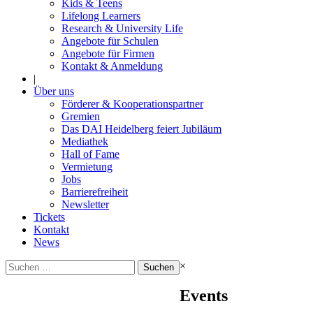
Kids & Teens
Lifelong Learners
Research & University Life
Angebote für Schulen
Angebote für Firmen
Kontakt & Anmeldung
|
Über uns
Förderer & Kooperationspartner
Gremien
Das DAI Heidelberg feiert Jubiläum
Mediathek
Hall of Fame
Vermietung
Jobs
Barrierefreiheit
Newsletter
Tickets
Kontakt
News
Suchen
×
nach:
Events