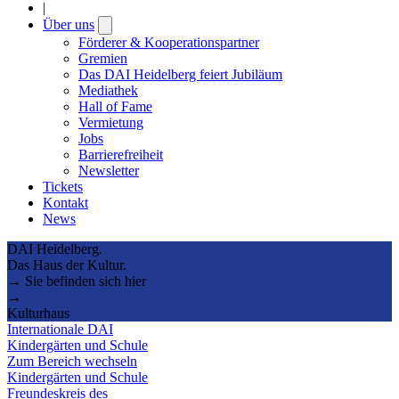
|
Über uns
Open
submenu
Förderer & Kooperationspartner
Gremien
Das DAI Heidelberg feiert Jubiläum
Mediathek
Hall of Fame
Vermietung
Jobs
Barrierefreiheit
Newsletter
Tickets
Kontakt
News
DAI Heidelberg.
Das Haus der Kultur.
→ Sie befinden sich hier
→
Kulturhaus
Internationale DAI
Kindergärten und Schule
Zum Bereich wechseln
Kindergärten und Schule
Freundeskreis des