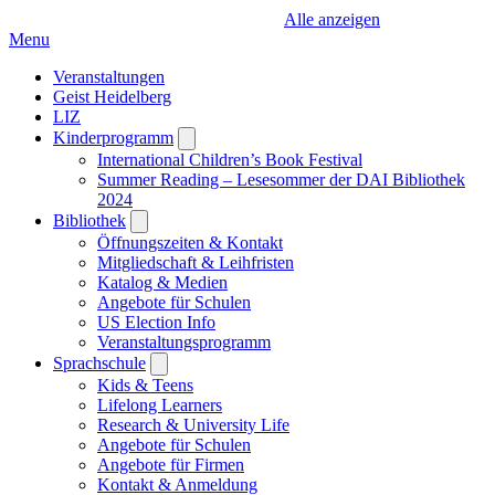
Alle anzeigen
Menu
Veranstaltungen
Geist Heidelberg
LIZ
Kinderprogramm
Open
submenu
International Children’s Book Festival
Summer Reading – Lesesommer der DAI Bibliothek
2024
Bibliothek
Open
submenu
Öffnungszeiten & Kontakt
Mitgliedschaft & Leihfristen
Katalog & Medien
Angebote für Schulen
US Election Info
Veranstaltungsprogramm
Sprachschule
Open
submenu
Kids & Teens
Lifelong Learners
Research & University Life
Angebote für Schulen
Angebote für Firmen
Kontakt & Anmeldung