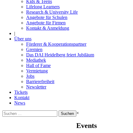
Kids & Teens
Lifelong Learners
Research & University Life
Angebote für Schulen
Angebote für Firmen
Kontakt & Anmeldung
|
Über uns
Förderer & Kooperationspartner
Gremien
Das DAI Heidelberg feiert Jubiläum
Mediathek
Hall of Fame
Vermietung
Jobs
Barrierefreiheit
Newsletter
Tickets
Kontakt
News
Suchen
×
nach:
Events