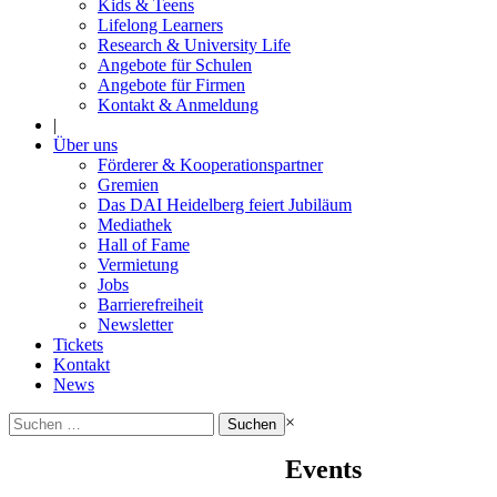
Kids & Teens
Lifelong Learners
Research & University Life
Angebote für Schulen
Angebote für Firmen
Kontakt & Anmeldung
|
Über uns
Förderer & Kooperationspartner
Gremien
Das DAI Heidelberg feiert Jubiläum
Mediathek
Hall of Fame
Vermietung
Jobs
Barrierefreiheit
Newsletter
Tickets
Kontakt
News
Suchen
×
nach:
Events