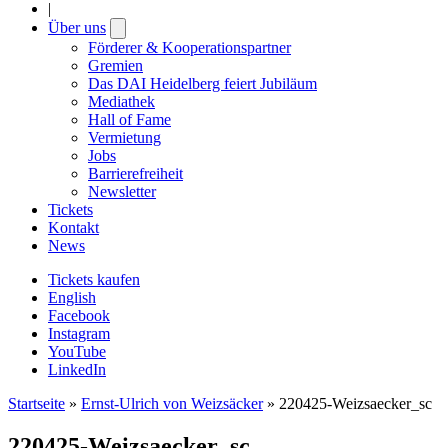
|
Über uns
Open
submenu
Förderer & Kooperationspartner
Gremien
Das DAI Heidelberg feiert Jubiläum
Mediathek
Hall of Fame
Vermietung
Jobs
Barrierefreiheit
Newsletter
Tickets
Kontakt
News
Tickets kaufen
English
Facebook
Instagram
YouTube
LinkedIn
Startseite
»
Ernst-Ulrich von Weizsäcker
»
220425-Weizsaecker_sc
220425-Weizsaecker_sc