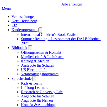
Alle anzeigen
Menu
Veranstaltungen
Geist Heidelberg
LIZ
Kinderprogramm
Open
submenu
International Children’s Book Festival
Summer Reading – Lesesommer der DAI Bibliothek
2024
Bibliothek
Open
submenu
Öffnungszeiten & Kontakt
Mitgliedschaft & Leihfristen
Katalog & Medien
Angebote für Schulen
US Election Info
Veranstaltungsprogramm
Sprachschule
Open
submenu
Kids & Teens
Lifelong Learners
Research & University Life
Angebote für Schulen
Angebote für Firmen
Kontakt & Anmeldung