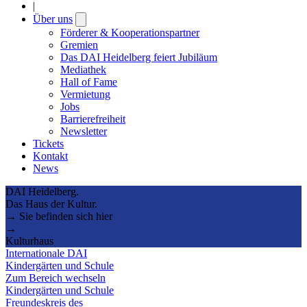
|
Über uns
Open
submenu
Förderer & Kooperationspartner
Gremien
Das DAI Heidelberg feiert Jubiläum
Mediathek
Hall of Fame
Vermietung
Jobs
Barrierefreiheit
Newsletter
Tickets
Kontakt
News
DAI Heidelberg.
Das Haus der Kultur.
→ Sie befinden sich hier
→
Kulturhaus
Internationale DAI
Kindergärten und Schule
Zum Bereich wechseln
Kindergärten und Schule
Freundeskreis des