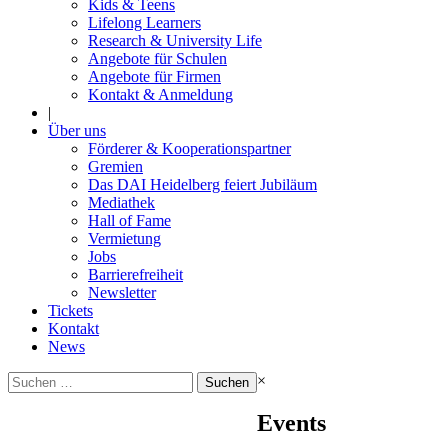
Kids & Teens
Lifelong Learners
Research & University Life
Angebote für Schulen
Angebote für Firmen
Kontakt & Anmeldung
|
Über uns
Förderer & Kooperationspartner
Gremien
Das DAI Heidelberg feiert Jubiläum
Mediathek
Hall of Fame
Vermietung
Jobs
Barrierefreiheit
Newsletter
Tickets
Kontakt
News
Suchen
×
nach:
Events