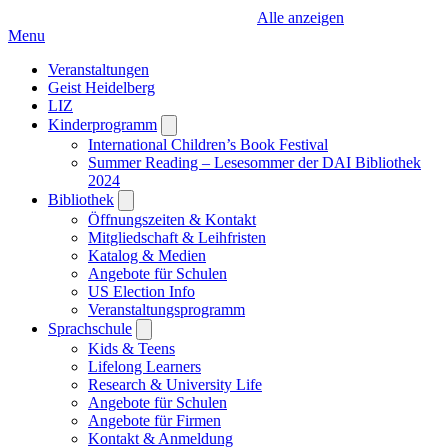
Alle anzeigen
Menu
Veranstaltungen
Geist Heidelberg
LIZ
Kinderprogramm
Open
submenu
International Children’s Book Festival
Summer Reading – Lesesommer der DAI Bibliothek
2024
Bibliothek
Open
submenu
Öffnungszeiten & Kontakt
Mitgliedschaft & Leihfristen
Katalog & Medien
Angebote für Schulen
US Election Info
Veranstaltungsprogramm
Sprachschule
Open
submenu
Kids & Teens
Lifelong Learners
Research & University Life
Angebote für Schulen
Angebote für Firmen
Kontakt & Anmeldung