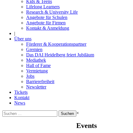
Kids & Teens
Lifelong Learners
Research & University Life
Angebote für Schulen
Angebote für Firmen
Kontakt & Anmeldung
|
Über uns
Förderer & Kooperationspartner
Gremien
Das DAI Heidelberg feiert Jubiläum
Mediathek
Hall of Fame
Vermietung
Jobs
Barrierefreiheit
Newsletter
Tickets
Kontakt
News
Suchen
×
nach:
Events