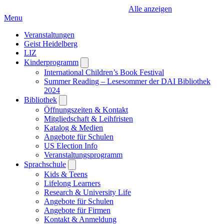
Alle anzeigen
Menu
Veranstaltungen
Geist Heidelberg
LIZ
Kinderprogramm
Open
submenu
International Children’s Book Festival
Summer Reading – Lesesommer der DAI Bibliothek
2024
Bibliothek
Open
submenu
Öffnungszeiten & Kontakt
Mitgliedschaft & Leihfristen
Katalog & Medien
Angebote für Schulen
US Election Info
Veranstaltungsprogramm
Sprachschule
Open
submenu
Kids & Teens
Lifelong Learners
Research & University Life
Angebote für Schulen
Angebote für Firmen
Kontakt & Anmeldung