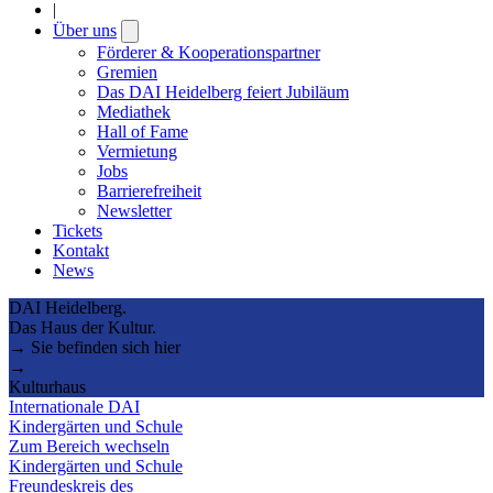
|
Über uns
Open
submenu
Förderer & Kooperationspartner
Gremien
Das DAI Heidelberg feiert Jubiläum
Mediathek
Hall of Fame
Vermietung
Jobs
Barrierefreiheit
Newsletter
Tickets
Kontakt
News
DAI Heidelberg.
Das Haus der Kultur.
→ Sie befinden sich hier
→
Kulturhaus
Internationale DAI
Kindergärten und Schule
Zum Bereich wechseln
Kindergärten und Schule
Freundeskreis des