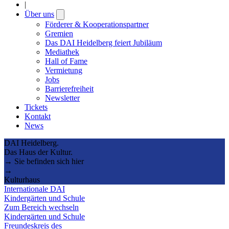
|
Über uns
Open
submenu
Förderer & Kooperationspartner
Gremien
Das DAI Heidelberg feiert Jubiläum
Mediathek
Hall of Fame
Vermietung
Jobs
Barrierefreiheit
Newsletter
Tickets
Kontakt
News
DAI Heidelberg.
Das Haus der Kultur.
→ Sie befinden sich hier
→
Kulturhaus
Internationale DAI
Kindergärten und Schule
Zum Bereich wechseln
Kindergärten und Schule
Freundeskreis des