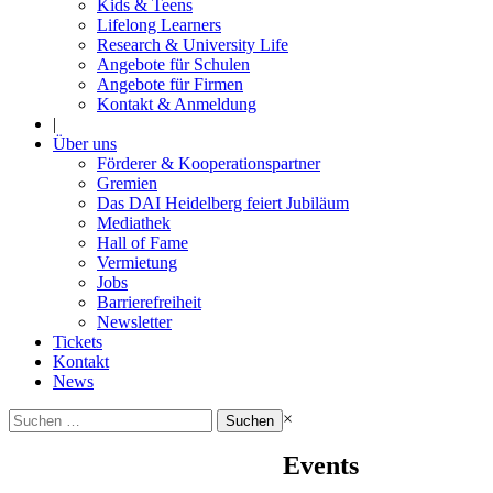
Kids & Teens
Lifelong Learners
Research & University Life
Angebote für Schulen
Angebote für Firmen
Kontakt & Anmeldung
|
Über uns
Förderer & Kooperationspartner
Gremien
Das DAI Heidelberg feiert Jubiläum
Mediathek
Hall of Fame
Vermietung
Jobs
Barrierefreiheit
Newsletter
Tickets
Kontakt
News
Suchen
×
nach:
Events