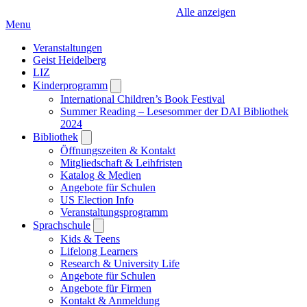
Alle anzeigen
Menu
Veranstaltungen
Geist Heidelberg
LIZ
Kinderprogramm
Open
submenu
International Children’s Book Festival
Summer Reading – Lesesommer der DAI Bibliothek
2024
Bibliothek
Open
submenu
Öffnungszeiten & Kontakt
Mitgliedschaft & Leihfristen
Katalog & Medien
Angebote für Schulen
US Election Info
Veranstaltungsprogramm
Sprachschule
Open
submenu
Kids & Teens
Lifelong Learners
Research & University Life
Angebote für Schulen
Angebote für Firmen
Kontakt & Anmeldung