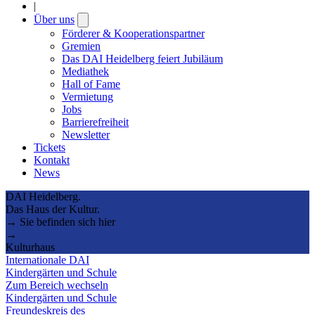
|
Über uns
Open
submenu
Förderer & Kooperationspartner
Gremien
Das DAI Heidelberg feiert Jubiläum
Mediathek
Hall of Fame
Vermietung
Jobs
Barrierefreiheit
Newsletter
Tickets
Kontakt
News
DAI Heidelberg.
Das Haus der Kultur.
→ Sie befinden sich hier
→
Kulturhaus
Internationale DAI
Kindergärten und Schule
Zum Bereich wechseln
Kindergärten und Schule
Freundeskreis des