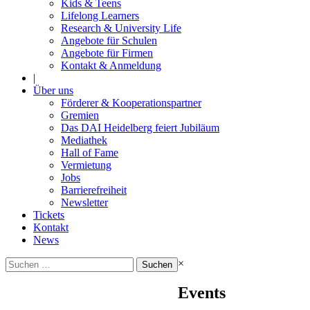
Kids & Teens
Lifelong Learners
Research & University Life
Angebote für Schulen
Angebote für Firmen
Kontakt & Anmeldung
|
Über uns
Förderer & Kooperationspartner
Gremien
Das DAI Heidelberg feiert Jubiläum
Mediathek
Hall of Fame
Vermietung
Jobs
Barrierefreiheit
Newsletter
Tickets
Kontakt
News
Suchen
×
nach:
Events