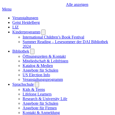
Alle anzeigen
Menu
Veranstaltungen
Geist Heidelberg
LIZ
Kinderprogramm
Open
submenu
International Children’s Book Festival
Summer Reading – Lesesommer der DAI Bibliothek
2024
Bibliothek
Open
submenu
Öffnungszeiten & Kontakt
Mitgliedschaft & Leihfristen
Katalog & Medien
Angebote für Schulen
US Election Info
Veranstaltungsprogramm
Sprachschule
Open
submenu
Kids & Teens
Lifelong Learners
Research & University Life
Angebote für Schulen
Angebote für Firmen
Kontakt & Anmeldung