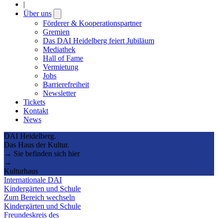
|
Über uns
Open
submenu
Förderer & Kooperationspartner
Gremien
Das DAI Heidelberg feiert Jubiläum
Mediathek
Hall of Fame
Vermietung
Jobs
Barrierefreiheit
Newsletter
Tickets
Kontakt
News
DAI Heidelberg.
Das Haus der Kultur.
→ Sie befinden sich hier
→
Kulturhaus
Internationale DAI
Kindergärten und Schule
Zum Bereich wechseln
Kindergärten und Schule
Freundeskreis des