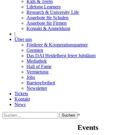
Kids & Teens
Lifelong Learners
Research & University Life
Angebote für Schulen
Angebote für Firmen
Kontakt & Anmeldung
|
Über uns
Förderer & Kooperationspartner
Gremien
Das DAI Heidelberg feiert Jubiläum
Mediathek
Hall of Fame
Vermietung
Jobs
Barrierefreiheit
Newsletter
Tickets
Kontakt
News
Suchen
×
nach:
Events