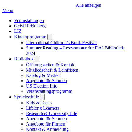
Alle anzeigen
Menu
Veranstaltungen
Geist Heidelberg
LIZ
Kinderprogramm
Open
submenu
International Children’s Book Festival
Summer Reading – Lesesommer der DAI Bibliothek
2024
Bibliothek
Open
submenu
Öffnungszeiten & Kontakt
Mitgliedschaft & Leihfristen
Katalog & Medien
Angebote für Schulen
US Election Info
Veranstaltungsprogramm
Sprachschule
Open
submenu
Kids & Teens
Lifelong Learners
Research & University Life
Angebote für Schulen
Angebote für Firmen
Kontakt & Anmeldung