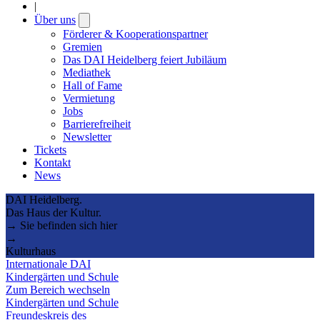
|
Über uns
Open
submenu
Förderer & Kooperationspartner
Gremien
Das DAI Heidelberg feiert Jubiläum
Mediathek
Hall of Fame
Vermietung
Jobs
Barrierefreiheit
Newsletter
Tickets
Kontakt
News
DAI Heidelberg.
Das Haus der Kultur.
→ Sie befinden sich hier
→
Kulturhaus
Internationale DAI
Kindergärten und Schule
Zum Bereich wechseln
Kindergärten und Schule
Freundeskreis des