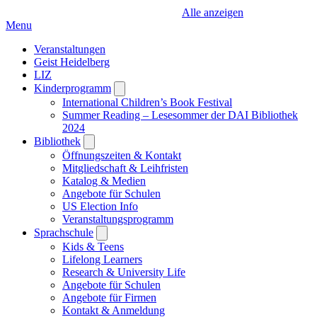
Alle anzeigen
Menu
Veranstaltungen
Geist Heidelberg
LIZ
Kinderprogramm
Open
submenu
International Children’s Book Festival
Summer Reading – Lesesommer der DAI Bibliothek
2024
Bibliothek
Open
submenu
Öffnungszeiten & Kontakt
Mitgliedschaft & Leihfristen
Katalog & Medien
Angebote für Schulen
US Election Info
Veranstaltungsprogramm
Sprachschule
Open
submenu
Kids & Teens
Lifelong Learners
Research & University Life
Angebote für Schulen
Angebote für Firmen
Kontakt & Anmeldung