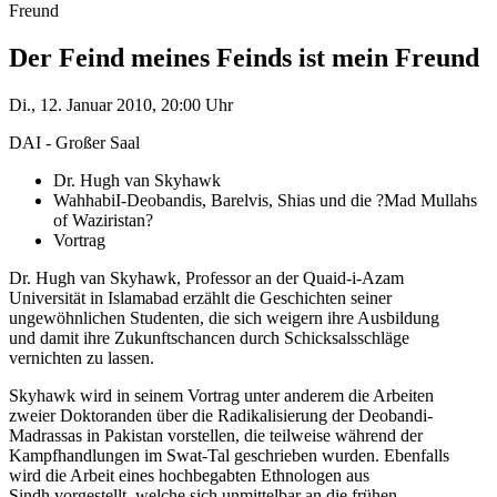
Freund
Der Feind meines Feinds ist mein Freund
Di., 12. Januar 2010, 20:00 Uhr
DAI - Großer Saal
Dr. Hugh van Skyhawk
WahhabiI-Deobandis, Barelvis, Shias und die ?Mad Mullahs
of Waziristan?
Vortrag
Dr. Hugh van Skyhawk, Professor an der Quaid-i-Azam
Universität in Islamabad erzählt die Geschichten seiner
ungewöhnlichen Studenten, die sich weigern ihre Ausbildung
und damit ihre Zukunftschancen durch Schicksalsschläge
vernichten zu lassen.
Skyhawk wird in seinem Vortrag unter anderem die Arbeiten
zweier Doktoranden über die Radikalisierung der Deobandi-
Madrassas in Pakistan vorstellen, die teilweise während der
Kampfhandlungen im Swat-Tal geschrieben wurden. Ebenfalls
wird die Arbeit eines hochbegabten Ethnologen aus
Sindh vorgestellt, welche sich unmittelbar an die frühen