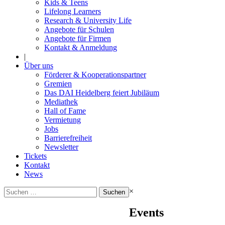
Kids & Teens
Lifelong Learners
Research & University Life
Angebote für Schulen
Angebote für Firmen
Kontakt & Anmeldung
|
Über uns
Förderer & Kooperationspartner
Gremien
Das DAI Heidelberg feiert Jubiläum
Mediathek
Hall of Fame
Vermietung
Jobs
Barrierefreiheit
Newsletter
Tickets
Kontakt
News
Suchen
×
nach:
Events