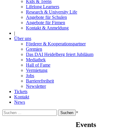
Kids & Teens
Lifelong Learners
Research & University Life
Angebote für Schulen
Angebote für Firmen
Kontakt & Anmeldung
|
Über uns
Förderer & Kooperationspartner
Gremien
Das DAI Heidelberg feiert Jubiläum
Mediathek
Hall of Fame
Vermietung
Jobs
Barrierefreiheit
Newsletter
Tickets
Kontakt
News
Suchen
×
nach:
Events