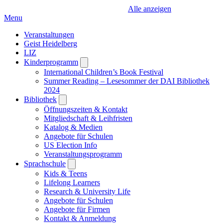
Alle anzeigen
Menu
Veranstaltungen
Geist Heidelberg
LIZ
Kinderprogramm
Open
submenu
International Children’s Book Festival
Summer Reading – Lesesommer der DAI Bibliothek
2024
Bibliothek
Open
submenu
Öffnungszeiten & Kontakt
Mitgliedschaft & Leihfristen
Katalog & Medien
Angebote für Schulen
US Election Info
Veranstaltungsprogramm
Sprachschule
Open
submenu
Kids & Teens
Lifelong Learners
Research & University Life
Angebote für Schulen
Angebote für Firmen
Kontakt & Anmeldung