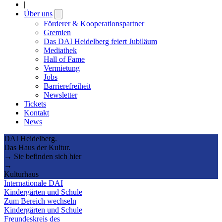
|
Über uns
Open
submenu
Förderer & Kooperationspartner
Gremien
Das DAI Heidelberg feiert Jubiläum
Mediathek
Hall of Fame
Vermietung
Jobs
Barrierefreiheit
Newsletter
Tickets
Kontakt
News
DAI Heidelberg.
Das Haus der Kultur.
→ Sie befinden sich hier
→
Kulturhaus
Internationale DAI
Kindergärten und Schule
Zum Bereich wechseln
Kindergärten und Schule
Freundeskreis des