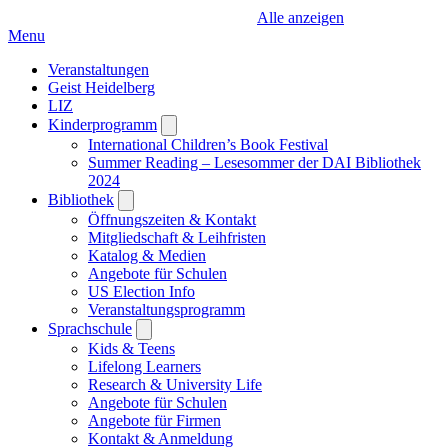
Alle anzeigen
Menu
Veranstaltungen
Geist Heidelberg
LIZ
Kinderprogramm
Open
submenu
International Children’s Book Festival
Summer Reading – Lesesommer der DAI Bibliothek
2024
Bibliothek
Open
submenu
Öffnungszeiten & Kontakt
Mitgliedschaft & Leihfristen
Katalog & Medien
Angebote für Schulen
US Election Info
Veranstaltungsprogramm
Sprachschule
Open
submenu
Kids & Teens
Lifelong Learners
Research & University Life
Angebote für Schulen
Angebote für Firmen
Kontakt & Anmeldung