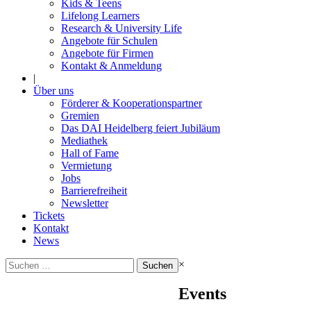
Kids & Teens
Lifelong Learners
Research & University Life
Angebote für Schulen
Angebote für Firmen
Kontakt & Anmeldung
|
Über uns
Förderer & Kooperationspartner
Gremien
Das DAI Heidelberg feiert Jubiläum
Mediathek
Hall of Fame
Vermietung
Jobs
Barrierefreiheit
Newsletter
Tickets
Kontakt
News
Suchen
×
nach:
Events