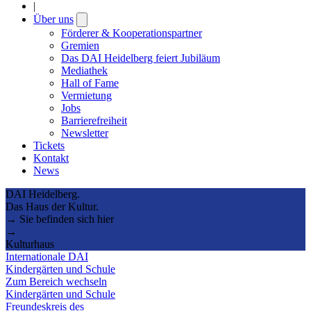
|
Über uns
Open
submenu
Förderer & Kooperationspartner
Gremien
Das DAI Heidelberg feiert Jubiläum
Mediathek
Hall of Fame
Vermietung
Jobs
Barrierefreiheit
Newsletter
Tickets
Kontakt
News
DAI Heidelberg.
Das Haus der Kultur.
→ Sie befinden sich hier
→
Kulturhaus
Internationale DAI
Kindergärten und Schule
Zum Bereich wechseln
Kindergärten und Schule
Freundeskreis des