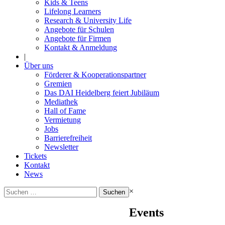
Kids & Teens
Lifelong Learners
Research & University Life
Angebote für Schulen
Angebote für Firmen
Kontakt & Anmeldung
|
Über uns
Förderer & Kooperationspartner
Gremien
Das DAI Heidelberg feiert Jubiläum
Mediathek
Hall of Fame
Vermietung
Jobs
Barrierefreiheit
Newsletter
Tickets
Kontakt
News
Suchen
×
nach:
Events