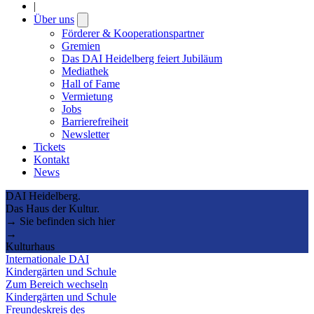
|
Über uns
Open
submenu
Förderer & Kooperationspartner
Gremien
Das DAI Heidelberg feiert Jubiläum
Mediathek
Hall of Fame
Vermietung
Jobs
Barrierefreiheit
Newsletter
Tickets
Kontakt
News
DAI Heidelberg.
Das Haus der Kultur.
→ Sie befinden sich hier
→
Kulturhaus
Internationale DAI
Kindergärten und Schule
Zum Bereich wechseln
Kindergärten und Schule
Freundeskreis des