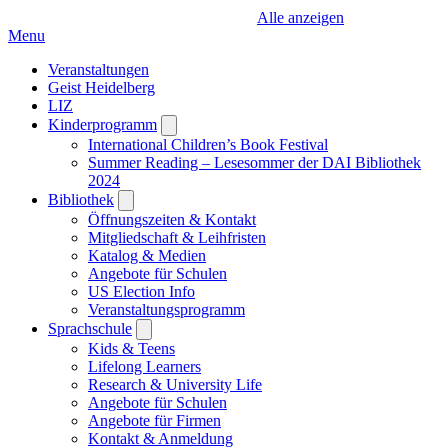
Alle anzeigen
Menu
Veranstaltungen
Geist Heidelberg
LIZ
Kinderprogramm
Open
submenu
International Children’s Book Festival
Summer Reading – Lesesommer der DAI Bibliothek
2024
Bibliothek
Open
submenu
Öffnungszeiten & Kontakt
Mitgliedschaft & Leihfristen
Katalog & Medien
Angebote für Schulen
US Election Info
Veranstaltungsprogramm
Sprachschule
Open
submenu
Kids & Teens
Lifelong Learners
Research & University Life
Angebote für Schulen
Angebote für Firmen
Kontakt & Anmeldung