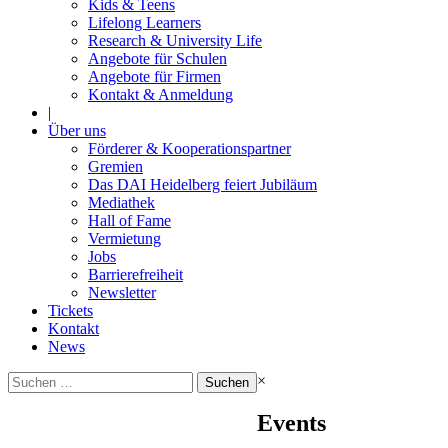
Kids & Teens
Lifelong Learners
Research & University Life
Angebote für Schulen
Angebote für Firmen
Kontakt & Anmeldung
|
Über uns
Förderer & Kooperationspartner
Gremien
Das DAI Heidelberg feiert Jubiläum
Mediathek
Hall of Fame
Vermietung
Jobs
Barrierefreiheit
Newsletter
Tickets
Kontakt
News
Suchen
×
nach:
Events