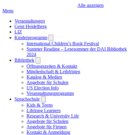
Alle anzeigen
Menu
Veranstaltungen
Geist Heidelberg
LIZ
Kinderprogramm
Open
submenu
International Children’s Book Festival
Summer Reading – Lesesommer der DAI Bibliothek
2024
Bibliothek
Open
submenu
Öffnungszeiten & Kontakt
Mitgliedschaft & Leihfristen
Katalog & Medien
Angebote für Schulen
US Election Info
Veranstaltungsprogramm
Sprachschule
Open
submenu
Kids & Teens
Lifelong Learners
Research & University Life
Angebote für Schulen
Angebote für Firmen
Kontakt & Anmeldung