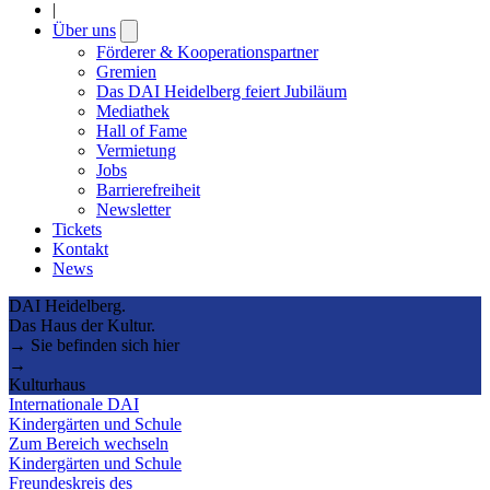
|
Über uns
Open
submenu
Förderer & Kooperationspartner
Gremien
Das DAI Heidelberg feiert Jubiläum
Mediathek
Hall of Fame
Vermietung
Jobs
Barrierefreiheit
Newsletter
Tickets
Kontakt
News
DAI Heidelberg.
Das Haus der Kultur.
→ Sie befinden sich hier
→
Kulturhaus
Internationale DAI
Kindergärten und Schule
Zum Bereich wechseln
Kindergärten und Schule
Freundeskreis des