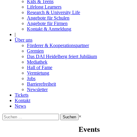
Kids & Teens
Lifelong Learners
Research & University Life
Angebote für Schulen
Angebote für Firmen
Kontakt & Anmeldung
|
Über uns
Förderer & Kooperationspartner
Gremien
Das DAI Heidelberg feiert Jubiläum
Mediathek
Hall of Fame
Vermietung
Jobs
Barrierefreiheit
Newsletter
Tickets
Kontakt
News
Suchen
×
nach:
Events