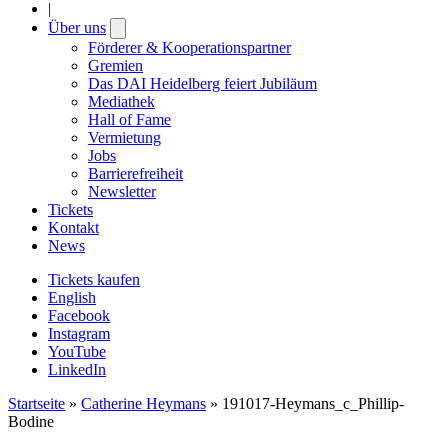
|
Über uns
Open
submenu
Förderer & Kooperationspartner
Gremien
Das DAI Heidelberg feiert Jubiläum
Mediathek
Hall of Fame
Vermietung
Jobs
Barrierefreiheit
Newsletter
Tickets
Kontakt
News
Tickets kaufen
English
Facebook
Instagram
YouTube
LinkedIn
Startseite
»
Catherine Heymans
»
191017-Heymans_c_Phillip-
Bodine