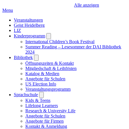
Alle anzeigen
Menu
Veranstaltungen
Geist Heidelberg
LIZ
Kinderprogramm
Open
submenu
International Children’s Book Festival
Summer Reading – Lesesommer der DAI Bibliothek
2024
Bibliothek
Open
submenu
Öffnungszeiten & Kontakt
Mitgliedschaft & Leihfristen
Katalog & Medien
Angebote für Schulen
US Election Info
Veranstaltungsprogramm
Sprachschule
Open
submenu
Kids & Teens
Lifelong Learners
Research & University Life
Angebote für Schulen
Angebote für Firmen
Kontakt & Anmeldung