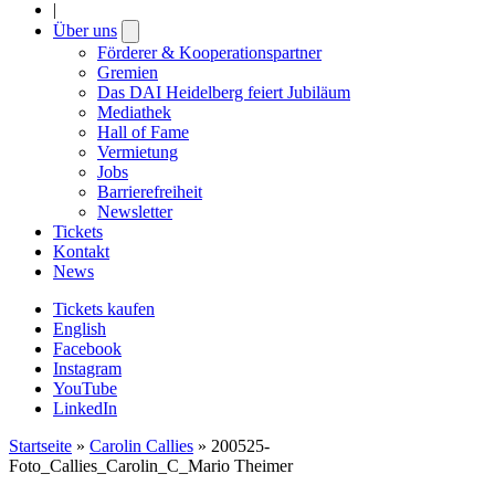
|
Über uns
Open
submenu
Förderer & Kooperationspartner
Gremien
Das DAI Heidelberg feiert Jubiläum
Mediathek
Hall of Fame
Vermietung
Jobs
Barrierefreiheit
Newsletter
Tickets
Kontakt
News
Tickets kaufen
English
Facebook
Instagram
YouTube
LinkedIn
Startseite
»
Carolin Callies
»
200525-
Foto_Callies_Carolin_C_Mario Theimer