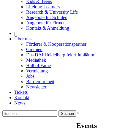
Kids & Teens
Lifelong Learners
Research & University Life
Angebote für Schulen
Angebote für Firmen
Kontakt & Anmeldung
|
Über uns
Förderer & Kooperationspartner
Gremien
Das DAI Heidelberg feiert Jubiläum
Mediathek
Hall of Fame
Vermietung
Jobs
Barrierefreiheit
Newsletter
Tickets
Kontakt
News
Suchen
×
nach:
Events