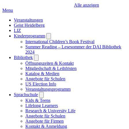
Alle anzeigen
Menu
Veranstaltungen
Geist Heidelberg
LIZ
Kinderprogramm
Open
submenu
International Children’s Book Festival
Summer Reading – Lesesommer der DAI Bibliothek
2024
Bibliothek
Open
submenu
Öffnungszeiten & Kontakt
Mitgliedschaft & Leihfristen
Katalog & Medien
Angebote für Schulen
US Election Info
Veranstaltungsprogramm
Sprachschule
Open
submenu
Kids & Teens
Lifelong Learners
Research & University Life
Angebote für Schulen
Angebote für Firmen
Kontakt & Anmeldung