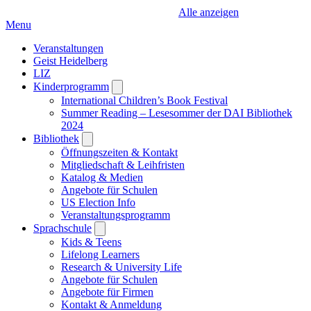
Alle anzeigen
Menu
Veranstaltungen
Geist Heidelberg
LIZ
Kinderprogramm
Open
submenu
International Children’s Book Festival
Summer Reading – Lesesommer der DAI Bibliothek
2024
Bibliothek
Open
submenu
Öffnungszeiten & Kontakt
Mitgliedschaft & Leihfristen
Katalog & Medien
Angebote für Schulen
US Election Info
Veranstaltungsprogramm
Sprachschule
Open
submenu
Kids & Teens
Lifelong Learners
Research & University Life
Angebote für Schulen
Angebote für Firmen
Kontakt & Anmeldung