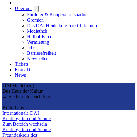
|
Über uns
Open
submenu
Förderer & Kooperationspartner
Gremien
Das DAI Heidelberg feiert Jubiläum
Mediathek
Hall of Fame
Vermietung
Jobs
Barrierefreiheit
Newsletter
Tickets
Kontakt
News
DAI Heidelberg.
Das Haus der Kultur.
→ Sie befinden sich hier
→
Kulturhaus
Internationale DAI
Kindergärten und Schule
Zum Bereich wechseln
Kindergärten und Schule
Freundeskreis des