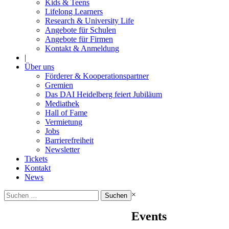
Kids & Teens
Lifelong Learners
Research & University Life
Angebote für Schulen
Angebote für Firmen
Kontakt & Anmeldung
|
Über uns
Förderer & Kooperationspartner
Gremien
Das DAI Heidelberg feiert Jubiläum
Mediathek
Hall of Fame
Vermietung
Jobs
Barrierefreiheit
Newsletter
Tickets
Kontakt
News
Suchen
×
nach:
Events