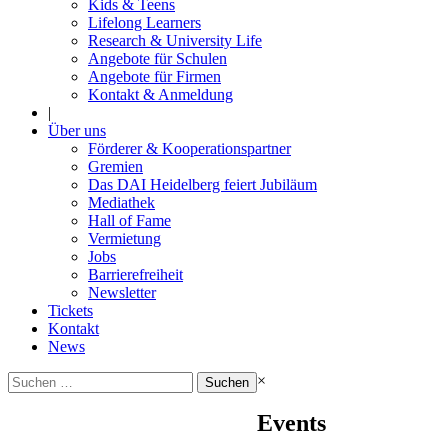
Kids & Teens
Lifelong Learners
Research & University Life
Angebote für Schulen
Angebote für Firmen
Kontakt & Anmeldung
|
Über uns
Förderer & Kooperationspartner
Gremien
Das DAI Heidelberg feiert Jubiläum
Mediathek
Hall of Fame
Vermietung
Jobs
Barrierefreiheit
Newsletter
Tickets
Kontakt
News
Suchen
×
nach:
Events