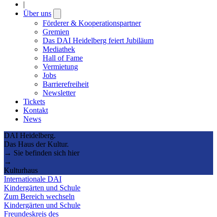
|
Über uns
Open
submenu
Förderer & Kooperationspartner
Gremien
Das DAI Heidelberg feiert Jubiläum
Mediathek
Hall of Fame
Vermietung
Jobs
Barrierefreiheit
Newsletter
Tickets
Kontakt
News
DAI Heidelberg.
Das Haus der Kultur.
→ Sie befinden sich hier
→
Kulturhaus
Internationale DAI
Kindergärten und Schule
Zum Bereich wechseln
Kindergärten und Schule
Freundeskreis des