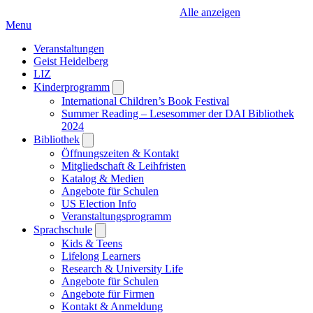
Alle anzeigen
Menu
Veranstaltungen
Geist Heidelberg
LIZ
Kinderprogramm
Open
submenu
International Children’s Book Festival
Summer Reading – Lesesommer der DAI Bibliothek
2024
Bibliothek
Open
submenu
Öffnungszeiten & Kontakt
Mitgliedschaft & Leihfristen
Katalog & Medien
Angebote für Schulen
US Election Info
Veranstaltungsprogramm
Sprachschule
Open
submenu
Kids & Teens
Lifelong Learners
Research & University Life
Angebote für Schulen
Angebote für Firmen
Kontakt & Anmeldung