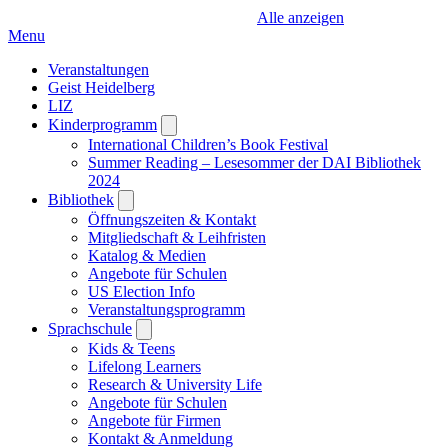
Alle anzeigen
Menu
Veranstaltungen
Geist Heidelberg
LIZ
Kinderprogramm
Open
submenu
International Children’s Book Festival
Summer Reading – Lesesommer der DAI Bibliothek
2024
Bibliothek
Open
submenu
Öffnungszeiten & Kontakt
Mitgliedschaft & Leihfristen
Katalog & Medien
Angebote für Schulen
US Election Info
Veranstaltungsprogramm
Sprachschule
Open
submenu
Kids & Teens
Lifelong Learners
Research & University Life
Angebote für Schulen
Angebote für Firmen
Kontakt & Anmeldung