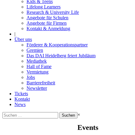
Kids & Teens
Lifelong Learners
Research & University Life
Angebote für Schulen
Angebote für Firmen
Kontakt & Anmeldung
|
Über uns
Förderer & Kooperationspartner
Gremien
Das DAI Heidelberg feiert Jubiläum
Mediathek
Hall of Fame
Vermietung
Jobs
Barrierefreiheit
Newsletter
Tickets
Kontakt
News
Suchen
×
nach:
Events