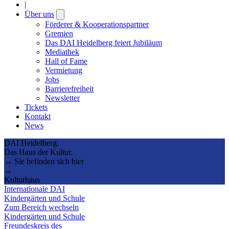
|
Über uns
Open
submenu
Förderer & Kooperationspartner
Gremien
Das DAI Heidelberg feiert Jubiläum
Mediathek
Hall of Fame
Vermietung
Jobs
Barrierefreiheit
Newsletter
Tickets
Kontakt
News
DAI Heidelberg.
Das Haus der Kultur.
→ Sie befinden sich hier
→
Kulturhaus
Internationale DAI
Kindergärten und Schule
Zum Bereich wechseln
Kindergärten und Schule
Freundeskreis des