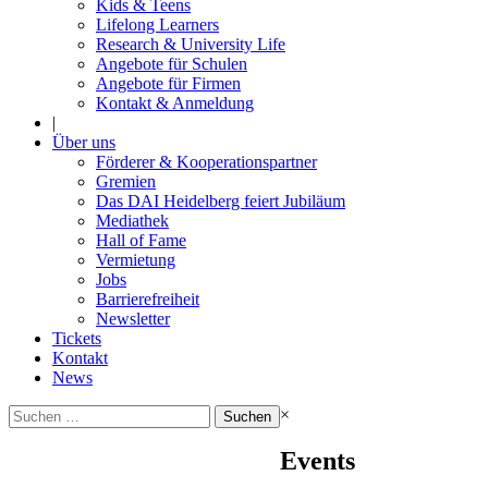
Kids & Teens
Lifelong Learners
Research & University Life
Angebote für Schulen
Angebote für Firmen
Kontakt & Anmeldung
|
Über uns
Förderer & Kooperationspartner
Gremien
Das DAI Heidelberg feiert Jubiläum
Mediathek
Hall of Fame
Vermietung
Jobs
Barrierefreiheit
Newsletter
Tickets
Kontakt
News
Suchen
×
nach:
Events