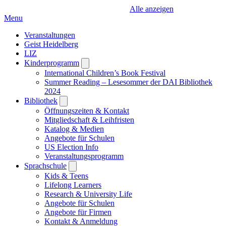
Alle anzeigen
Menu
Veranstaltungen
Geist Heidelberg
LIZ
Kinderprogramm
Open
submenu
International Children’s Book Festival
Summer Reading – Lesesommer der DAI Bibliothek
2024
Bibliothek
Open
submenu
Öffnungszeiten & Kontakt
Mitgliedschaft & Leihfristen
Katalog & Medien
Angebote für Schulen
US Election Info
Veranstaltungsprogramm
Sprachschule
Open
submenu
Kids & Teens
Lifelong Learners
Research & University Life
Angebote für Schulen
Angebote für Firmen
Kontakt & Anmeldung