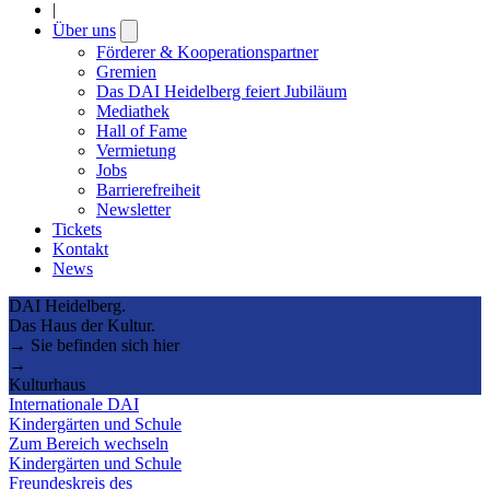
|
Über uns
Open
submenu
Förderer & Kooperationspartner
Gremien
Das DAI Heidelberg feiert Jubiläum
Mediathek
Hall of Fame
Vermietung
Jobs
Barrierefreiheit
Newsletter
Tickets
Kontakt
News
DAI Heidelberg.
Das Haus der Kultur.
→ Sie befinden sich hier
→
Kulturhaus
Internationale DAI
Kindergärten und Schule
Zum Bereich wechseln
Kindergärten und Schule
Freundeskreis des