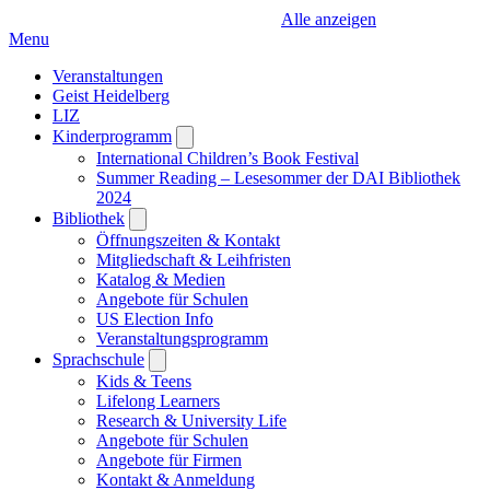
Alle anzeigen
Menu
Veranstaltungen
Geist Heidelberg
LIZ
Kinderprogramm
Open
submenu
International Children’s Book Festival
Summer Reading – Lesesommer der DAI Bibliothek
2024
Bibliothek
Open
submenu
Öffnungszeiten & Kontakt
Mitgliedschaft & Leihfristen
Katalog & Medien
Angebote für Schulen
US Election Info
Veranstaltungsprogramm
Sprachschule
Open
submenu
Kids & Teens
Lifelong Learners
Research & University Life
Angebote für Schulen
Angebote für Firmen
Kontakt & Anmeldung