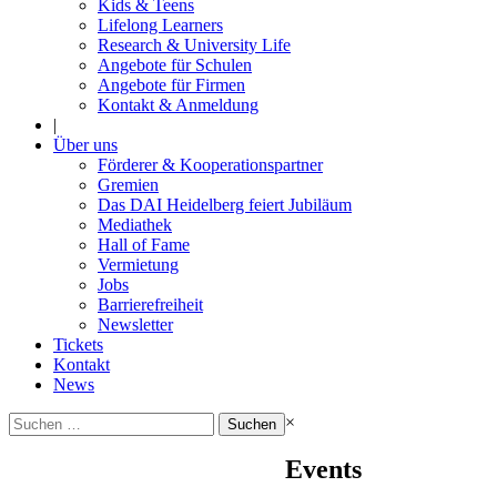
Kids & Teens
Lifelong Learners
Research & University Life
Angebote für Schulen
Angebote für Firmen
Kontakt & Anmeldung
|
Über uns
Förderer & Kooperationspartner
Gremien
Das DAI Heidelberg feiert Jubiläum
Mediathek
Hall of Fame
Vermietung
Jobs
Barrierefreiheit
Newsletter
Tickets
Kontakt
News
Suchen
×
nach:
Events