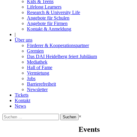
Kids & Teens
Lifelong Learners
Research & University Life
Angebote für Schulen
Angebote für Firmen
Kontakt & Anmeldung
|
Über uns
Förderer & Kooperationspartner
Gremien
Das DAI Heidelberg feiert Jubiläum
Mediathek
Hall of Fame
Vermietung
Jobs
Barrierefreiheit
Newsletter
Tickets
Kontakt
News
Suchen
×
nach:
Events