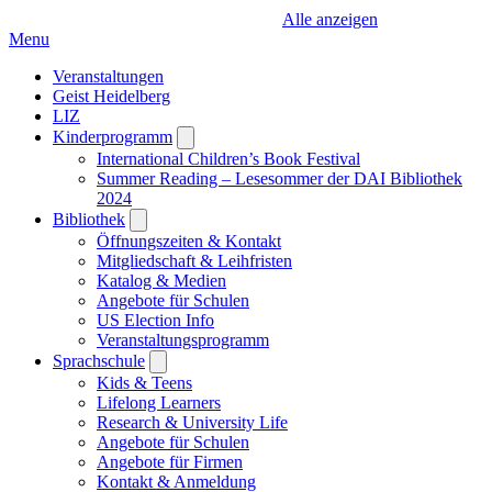
Alle anzeigen
Menu
Veranstaltungen
Geist Heidelberg
LIZ
Kinderprogramm
Open
submenu
International Children’s Book Festival
Summer Reading – Lesesommer der DAI Bibliothek
2024
Bibliothek
Open
submenu
Öffnungszeiten & Kontakt
Mitgliedschaft & Leihfristen
Katalog & Medien
Angebote für Schulen
US Election Info
Veranstaltungsprogramm
Sprachschule
Open
submenu
Kids & Teens
Lifelong Learners
Research & University Life
Angebote für Schulen
Angebote für Firmen
Kontakt & Anmeldung