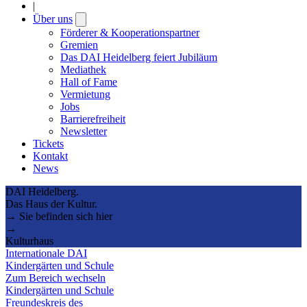
|
Über uns
Open
submenu
Förderer & Kooperationspartner
Gremien
Das DAI Heidelberg feiert Jubiläum
Mediathek
Hall of Fame
Vermietung
Jobs
Barrierefreiheit
Newsletter
Tickets
Kontakt
News
DAI Heidelberg.
Das Haus der Kultur.
→ Sie befinden sich hier
→
Kulturhaus
Internationale DAI
Kindergärten und Schule
Zum Bereich wechseln
Kindergärten und Schule
Freundeskreis des