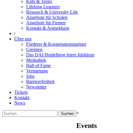
Kids & Teens
Lifelong Learners
Research & University Life
Angebote für Schulen
Angebote für Firmen
Kontakt & Anmeldung
|
Über uns
Förderer & Kooperationspartner
Gremien
Das DAI Heidelberg feiert Jubiläum
Mediathek
Hall of Fame
Vermietung
Jobs
Barrierefreiheit
Newsletter
Tickets
Kontakt
News
Suchen
×
nach:
Events