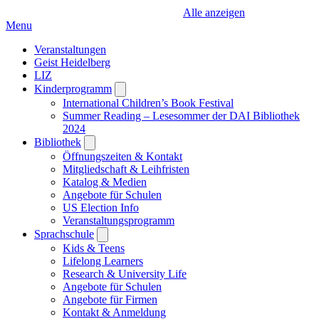
Alle anzeigen
Menu
Veranstaltungen
Geist Heidelberg
LIZ
Kinderprogramm
Open
submenu
International Children’s Book Festival
Summer Reading – Lesesommer der DAI Bibliothek
2024
Bibliothek
Open
submenu
Öffnungszeiten & Kontakt
Mitgliedschaft & Leihfristen
Katalog & Medien
Angebote für Schulen
US Election Info
Veranstaltungsprogramm
Sprachschule
Open
submenu
Kids & Teens
Lifelong Learners
Research & University Life
Angebote für Schulen
Angebote für Firmen
Kontakt & Anmeldung