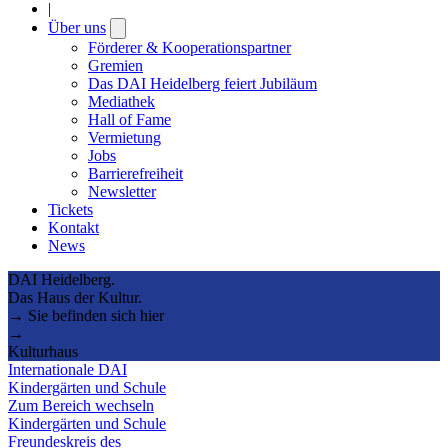
|
Über uns
Open
submenu
Förderer & Kooperationspartner
Gremien
Das DAI Heidelberg feiert Jubiläum
Mediathek
Hall of Fame
Vermietung
Jobs
Barrierefreiheit
Newsletter
Tickets
Kontakt
News
DAI Heidelberg.
Das Haus der Kultur.
→ Sie befinden sich hier
→
Kulturhaus
Internationale DAI
Kindergärten und Schule
Zum Bereich wechseln
Kindergärten und Schule
Freundeskreis des