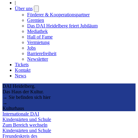
|
Über uns
Open
submenu
Förderer & Kooperationspartner
Gremien
Das DAI Heidelberg feiert Jubiläum
Mediathek
Hall of Fame
Vermietung
Jobs
Barrierefreiheit
Newsletter
Tickets
Kontakt
News
DAI Heidelberg.
Das Haus der Kultur.
→ Sie befinden sich hier
→
Kulturhaus
Internationale DAI
Kindergärten und Schule
Zum Bereich wechseln
Kindergärten und Schule
Freundeskreis des