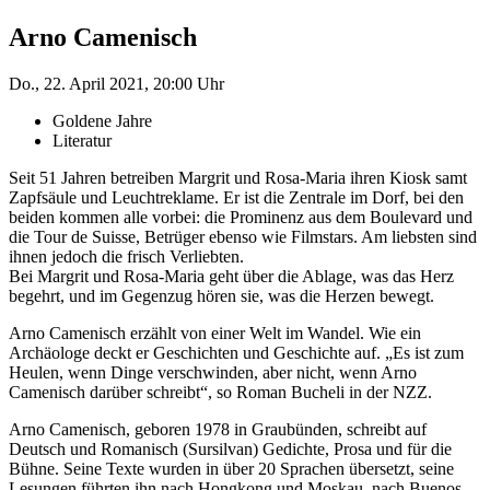
Arno Camenisch
Do., 22. April 2021, 20:00 Uhr
Goldene Jahre
Literatur
Seit 51 Jahren betreiben Margrit und Rosa-Maria ihren Kiosk samt
Zapfsäule und Leuchtreklame. Er ist die Zentrale im Dorf, bei den
beiden kommen alle vorbei: die Prominenz aus dem Boulevard und
die Tour de Suisse, Betrüger ebenso wie Filmstars. Am liebsten sind
ihnen jedoch die frisch Verliebten.
Bei Margrit und Rosa-Maria geht über die Ablage, was das Herz
begehrt, und im Gegenzug hören sie, was die Herzen bewegt.
Arno Camenisch erzählt von einer Welt im Wandel. Wie ein
Archäologe deckt er Geschichten und Geschichte auf. „Es ist zum
Heulen, wenn Dinge verschwinden, aber nicht, wenn Arno
Camenisch darüber schreibt“, so Roman Bucheli in der NZZ.
Arno Camenisch, geboren 1978 in Graubünden, schreibt auf
Deutsch und Romanisch (Sursilvan) Gedichte, Prosa und für die
Bühne. Seine Texte wurden in über 20 Sprachen übersetzt, seine
Lesungen führten ihn nach Hongkong und Moskau, nach Buenos