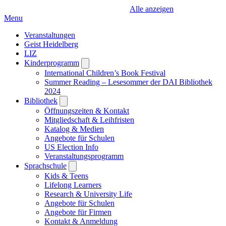
Alle anzeigen
Menu
Veranstaltungen
Geist Heidelberg
LIZ
Kinderprogramm
Open
submenu
International Children’s Book Festival
Summer Reading – Lesesommer der DAI Bibliothek
2024
Bibliothek
Open
submenu
Öffnungszeiten & Kontakt
Mitgliedschaft & Leihfristen
Katalog & Medien
Angebote für Schulen
US Election Info
Veranstaltungsprogramm
Sprachschule
Open
submenu
Kids & Teens
Lifelong Learners
Research & University Life
Angebote für Schulen
Angebote für Firmen
Kontakt & Anmeldung