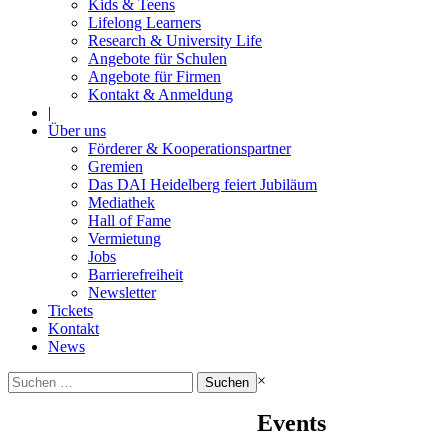
Kids & Teens
Lifelong Learners
Research & University Life
Angebote für Schulen
Angebote für Firmen
Kontakt & Anmeldung
|
Über uns
Förderer & Kooperationspartner
Gremien
Das DAI Heidelberg feiert Jubiläum
Mediathek
Hall of Fame
Vermietung
Jobs
Barrierefreiheit
Newsletter
Tickets
Kontakt
News
Suchen
×
nach:
Events