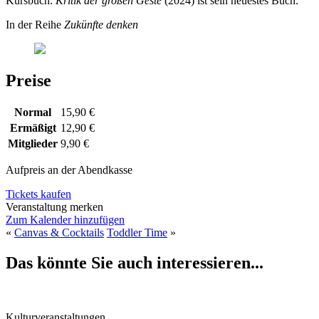
Kursbuch.
Kritik der großen Geste
(2024) ist sein neuestes Buch.
In der Reihe
Zukünfte denken
Preise
Normal
15,90 €
Ermäßigt
12,90 €
Mitglieder
9,90 €
Aufpreis an der Abendkasse
Tickets kaufen
Veranstaltung merken
Zum Kalender hinzufügen
«
Canvas & Cocktails
Toddler Time
»
Das könnte Sie auch interessieren...
Kulturveranstaltungen