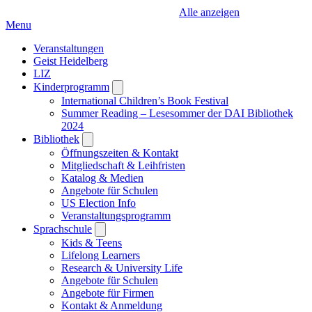
Alle anzeigen
Menu
Veranstaltungen
Geist Heidelberg
LIZ
Kinderprogramm
Open
submenu
International Children’s Book Festival
Summer Reading – Lesesommer der DAI Bibliothek
2024
Bibliothek
Open
submenu
Öffnungszeiten & Kontakt
Mitgliedschaft & Leihfristen
Katalog & Medien
Angebote für Schulen
US Election Info
Veranstaltungsprogramm
Sprachschule
Open
submenu
Kids & Teens
Lifelong Learners
Research & University Life
Angebote für Schulen
Angebote für Firmen
Kontakt & Anmeldung