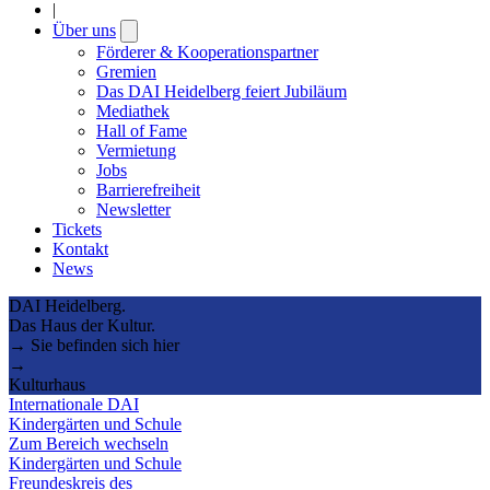
|
Über uns
Open
submenu
Förderer & Kooperationspartner
Gremien
Das DAI Heidelberg feiert Jubiläum
Mediathek
Hall of Fame
Vermietung
Jobs
Barrierefreiheit
Newsletter
Tickets
Kontakt
News
DAI Heidelberg.
Das Haus der Kultur.
→ Sie befinden sich hier
→
Kulturhaus
Internationale DAI
Kindergärten und Schule
Zum Bereich wechseln
Kindergärten und Schule
Freundeskreis des