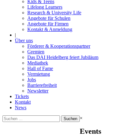
Kids & Teens
Lifelong Learners
Research & University Life
Angebote für Schulen
Angebote für Firmen
Kontakt & Anmeldung
|
Über uns
Förderer & Kooperationspartner
Gremien
Das DAI Heidelberg feiert Jubiläum
Mediathek
Hall of Fame
Vermietung
Jobs
Barrierefreiheit
Newsletter
Tickets
Kontakt
News
Suchen
×
nach:
Events