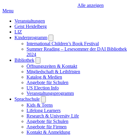
Alle anzeigen
Menu
Veranstaltungen
Geist Heidelberg
LIZ
Kinderprogramm
Open
submenu
International Children’s Book Festival
Summer Reading – Lesesommer der DAI Bibliothek
2024
Bibliothek
Open
submenu
Öffnungszeiten & Kontakt
Mitgliedschaft & Leihfristen
Katalog & Medien
Angebote für Schulen
US Election Info
Veranstaltungsprogramm
Sprachschule
Open
submenu
Kids & Teens
Lifelong Learners
Research & University Life
Angebote für Schulen
Angebote für Firmen
Kontakt & Anmeldung