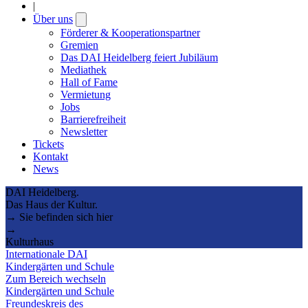
|
Über uns
Open
submenu
Förderer & Kooperationspartner
Gremien
Das DAI Heidelberg feiert Jubiläum
Mediathek
Hall of Fame
Vermietung
Jobs
Barrierefreiheit
Newsletter
Tickets
Kontakt
News
DAI Heidelberg.
Das Haus der Kultur.
→ Sie befinden sich hier
→
Kulturhaus
Internationale DAI
Kindergärten und Schule
Zum Bereich wechseln
Kindergärten und Schule
Freundeskreis des