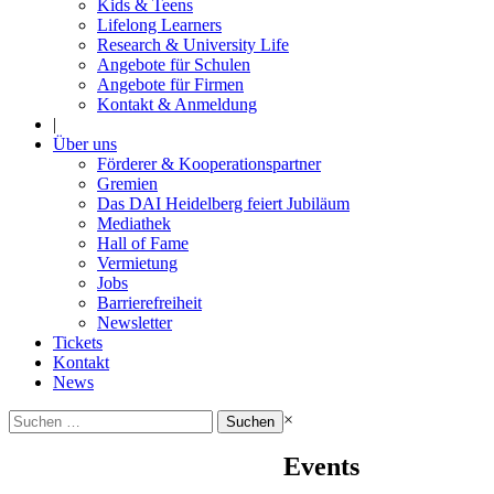
Kids & Teens
Lifelong Learners
Research & University Life
Angebote für Schulen
Angebote für Firmen
Kontakt & Anmeldung
|
Über uns
Förderer & Kooperationspartner
Gremien
Das DAI Heidelberg feiert Jubiläum
Mediathek
Hall of Fame
Vermietung
Jobs
Barrierefreiheit
Newsletter
Tickets
Kontakt
News
Suchen
×
nach:
Events