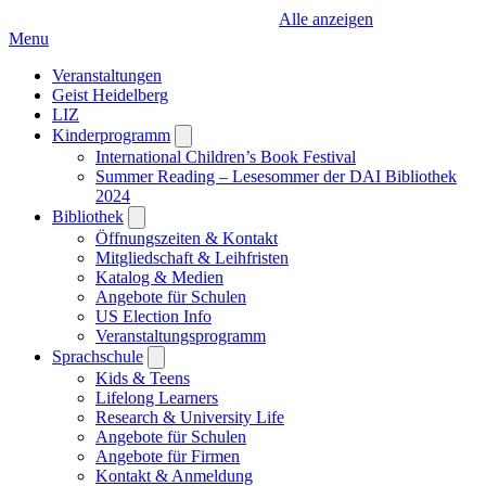
Alle anzeigen
Menu
Veranstaltungen
Geist Heidelberg
LIZ
Kinderprogramm
Open
submenu
International Children’s Book Festival
Summer Reading – Lesesommer der DAI Bibliothek
2024
Bibliothek
Open
submenu
Öffnungszeiten & Kontakt
Mitgliedschaft & Leihfristen
Katalog & Medien
Angebote für Schulen
US Election Info
Veranstaltungsprogramm
Sprachschule
Open
submenu
Kids & Teens
Lifelong Learners
Research & University Life
Angebote für Schulen
Angebote für Firmen
Kontakt & Anmeldung