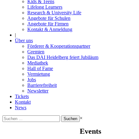
Kids & Teens
Lifelong Learners
Research & University Life
Angebote für Schulen
Angebote für Firmen
Kontakt & Anmeldung
|
Über uns
Förderer & Kooperationspartner
Gremien
Das DAI Heidelberg feiert Jubiläum
Mediathek
Hall of Fame
Vermietung
Jobs
Barrierefreiheit
Newsletter
Tickets
Kontakt
News
Suchen
×
nach:
Events