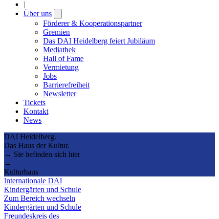
|
Über uns
Open
submenu
Förderer & Kooperationspartner
Gremien
Das DAI Heidelberg feiert Jubiläum
Mediathek
Hall of Fame
Vermietung
Jobs
Barrierefreiheit
Newsletter
Tickets
Kontakt
News
DAI Heidelberg.
Das Haus der Kultur.
→ Sie befinden sich hier
→
Kulturhaus
Internationale DAI
Kindergärten und Schule
Zum Bereich wechseln
Kindergärten und Schule
Freundeskreis des