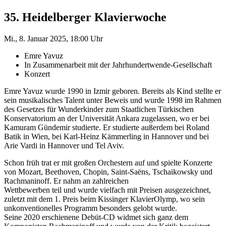
35. Heidelberger Klavierwoche
Mi., 8. Januar 2025, 18:00 Uhr
Emre Yavuz
In Zusammenarbeit mit der Jahrhundertwende-Gesellschaft
Konzert
Emre Yavuz wurde 1990 in Izmir geboren. Bereits als Kind stellte er
sein musikalisches Talent unter Beweis und wurde 1998 im Rahmen
des Gesetzes für Wunderkinder zum Staatlichen Türkischen
Konservatorium an der Universität Ankara zugelassen, wo er bei
Kamuram Gündemir studierte. Er studierte außerdem bei Roland
Batik in Wien, bei Karl-Heinz Kämmerling in Hannover und bei
Arie Vardi in Hannover und Tel Aviv.
Schon früh trat er mit großen Orchestern auf und spielte Konzerte
von Mozart, Beethoven, Chopin, Saint-Saëns, Tschaikowsky und
Rachmaninoff. Er nahm an zahlreichen
Wettbewerben teil und wurde vielfach mit Preisen ausgezeichnet,
zuletzt mit dem 1. Preis beim Kissinger KlavierOlymp, wo sein
unkonventionelles Programm besonders gelobt wurde.
Seine 2020 erschienene Debüt-CD widmet sich ganz dem