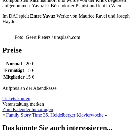
Komponisten Rachmaninoff und wurde von der Kritik begeistert
aufgenommen. Yavuz ist Bösendorfer Pianist und lebt in Wien.
Im DAI spielt
Emre Yavuz
Werke von Maurice Ravel und Joseph
Haydn.
Foto: Geert Pieters / unsplash.com
Preise
Normal
20 €
Ermäßigt
15 €
Mitglieder
15 €
Aufpreis an der Abendkasse
Tickets kaufen
Veranstaltung merken
Zum Kalender hinzufügen
«
Family Story Time
35. Heidelberger Klavierwoche
»
Das könnte Sie auch interessieren...