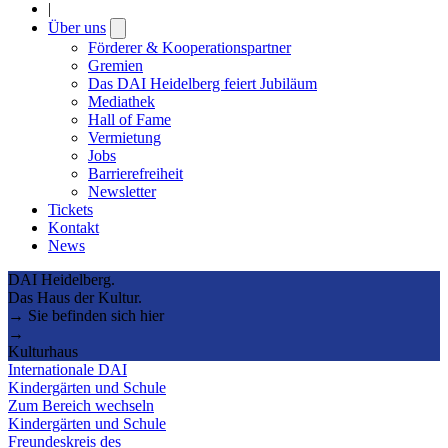
|
Über uns
Open
submenu
Förderer & Kooperationspartner
Gremien
Das DAI Heidelberg feiert Jubiläum
Mediathek
Hall of Fame
Vermietung
Jobs
Barrierefreiheit
Newsletter
Tickets
Kontakt
News
DAI Heidelberg.
Das Haus der Kultur.
→ Sie befinden sich hier
→
Kulturhaus
Internationale DAI
Kindergärten und Schule
Zum Bereich wechseln
Kindergärten und Schule
Freundeskreis des