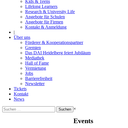
Kids & Teens
Lifelong Learners
Research & University Life
Angebote für Schulen
Angebote für Firmen
Kontakt & Anmeldung
|
Über uns
Förderer & Kooperationspartner
Gremien
Das DAI Heidelberg feiert Jubiläum
Mediathek
Hall of Fame
Vermietung
Jobs
Barrierefreiheit
Newsletter
Tickets
Kontakt
News
Suchen
×
nach:
Events