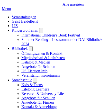
Alle anzeigen
Menu
Veranstaltungen
Geist Heidelberg
LIZ
Kinderprogramm
Open
submenu
International Children’s Book Festival
Summer Reading – Lesesommer der DAI Bibliothek
2024
Bibliothek
Open
submenu
Öffnungszeiten & Kontakt
Mitgliedschaft & Leihfristen
Katalog & Medien
Angebote für Schulen
US Election Info
Veranstaltungsprogramm
Sprachschule
Open
submenu
Kids & Teens
Lifelong Learners
Research & University Life
Angebote für Schulen
Angebote für Firmen
Kontakt & Anmeldung