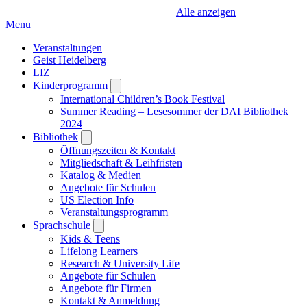
Alle anzeigen
Menu
Veranstaltungen
Geist Heidelberg
LIZ
Kinderprogramm
Open
submenu
International Children’s Book Festival
Summer Reading – Lesesommer der DAI Bibliothek
2024
Bibliothek
Open
submenu
Öffnungszeiten & Kontakt
Mitgliedschaft & Leihfristen
Katalog & Medien
Angebote für Schulen
US Election Info
Veranstaltungsprogramm
Sprachschule
Open
submenu
Kids & Teens
Lifelong Learners
Research & University Life
Angebote für Schulen
Angebote für Firmen
Kontakt & Anmeldung