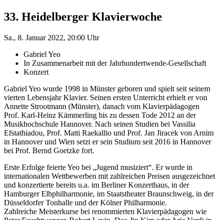
33. Heidelberger Klavierwoche
Sa., 8. Januar 2022, 20:00 Uhr
Gabriel Yeo
In Zusammenarbeit mit der Jahrhundertwende-Gesellschaft
Konzert
Gabriel Yeo wurde 1998 in Münster geboren und spielt seit seinem
vierten Lebensjahr Klavier. Seinen ersten Unterricht erhielt er von
Annette Strootmann (Münster), danach vom Klavierpädagogen
Prof. Karl-Heinz Kämmerling bis zu dessen Tode 2012 an der
Musikhochschule Hannover. Nach seinen Studien bei Vassilia
Efstathiadou, Prof. Matti Raekallio und Prof. Jan Jiracek von Arnim
in Hannover und Wien setzt er sein Studium seit 2016 in Hannover
bei Prof. Bernd Goetzke fort.
Erste Erfolge feierte Yeo bei „Jugend musiziert“. Er wurde in
internationalen Wettbewerben mit zahlreichen Preisen ausgezeichnet
und konzertierte bereits u.a. im Berliner Konzerthaus, in der
Hamburger Elbphilharmonie, im Staatstheater Braunschweig, in der
Düsseldorfer Tonhalle und der Kölner Philharmonie.
Zahlreiche Meisterkurse bei renommierten Klavierpädagogen wie