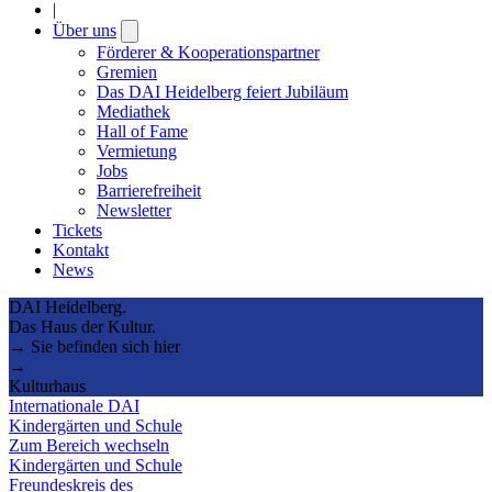
|
Über uns
Open
submenu
Förderer & Kooperationspartner
Gremien
Das DAI Heidelberg feiert Jubiläum
Mediathek
Hall of Fame
Vermietung
Jobs
Barrierefreiheit
Newsletter
Tickets
Kontakt
News
DAI Heidelberg.
Das Haus der Kultur.
→ Sie befinden sich hier
→
Kulturhaus
Internationale DAI
Kindergärten und Schule
Zum Bereich wechseln
Kindergärten und Schule
Freundeskreis des