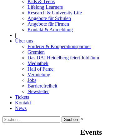
Kids & Teens
Lifelong Learners
Research & University Life
Angebote für Schulen
Angebote für Firmen
Kontakt & Anmeldung
|
Über uns
Förderer & Kooperationspartner
Gremien
Das DAI Heidelberg feiert Jubiläum
Mediathek
Hall of Fame
Vermietung
Jobs
Barrierefreiheit
Newsletter
Tickets
Kontakt
News
Suchen
×
nach:
Events