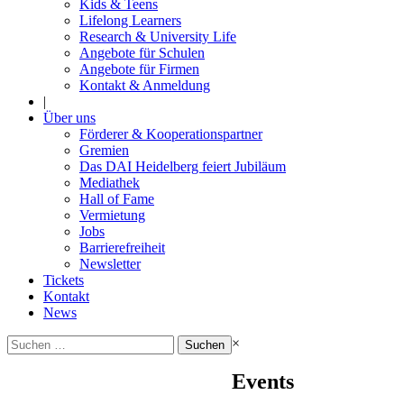
Kids & Teens
Lifelong Learners
Research & University Life
Angebote für Schulen
Angebote für Firmen
Kontakt & Anmeldung
|
Über uns
Förderer & Kooperationspartner
Gremien
Das DAI Heidelberg feiert Jubiläum
Mediathek
Hall of Fame
Vermietung
Jobs
Barrierefreiheit
Newsletter
Tickets
Kontakt
News
Suchen
×
nach:
Events