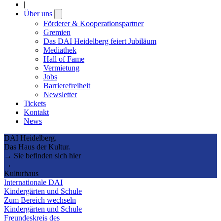
|
Über uns
Open
submenu
Förderer & Kooperationspartner
Gremien
Das DAI Heidelberg feiert Jubiläum
Mediathek
Hall of Fame
Vermietung
Jobs
Barrierefreiheit
Newsletter
Tickets
Kontakt
News
DAI Heidelberg.
Das Haus der Kultur.
→ Sie befinden sich hier
→
Kulturhaus
Internationale DAI
Kindergärten und Schule
Zum Bereich wechseln
Kindergärten und Schule
Freundeskreis des