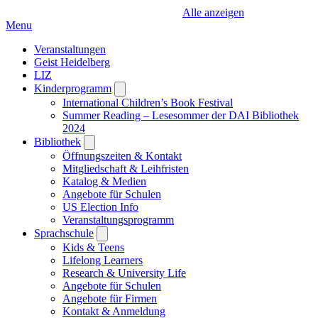
Alle anzeigen
Menu
Veranstaltungen
Geist Heidelberg
LIZ
Kinderprogramm
Open
submenu
International Children’s Book Festival
Summer Reading – Lesesommer der DAI Bibliothek
2024
Bibliothek
Open
submenu
Öffnungszeiten & Kontakt
Mitgliedschaft & Leihfristen
Katalog & Medien
Angebote für Schulen
US Election Info
Veranstaltungsprogramm
Sprachschule
Open
submenu
Kids & Teens
Lifelong Learners
Research & University Life
Angebote für Schulen
Angebote für Firmen
Kontakt & Anmeldung