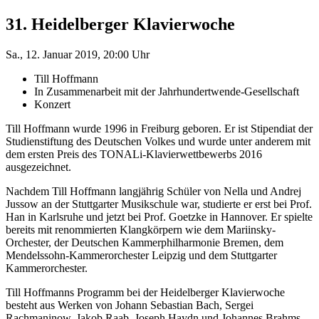
31. Heidelberger Klavierwoche
Sa., 12. Januar 2019, 20:00 Uhr
Till Hoffmann
In Zusammenarbeit mit der Jahrhundertwende-Gesellschaft
Konzert
Till Hoffmann wurde 1996 in Freiburg geboren. Er ist Stipendiat der
Studienstiftung des Deutschen Volkes und wurde unter anderem mit
dem ersten Preis des TONALi-Klavierwettbewerbs 2016
ausgezeichnet.
Nachdem Till Hoffmann langjährig Schüler von Nella und Andrej
Jussow an der Stuttgarter Musikschule war, studierte er erst bei Prof.
Han in Karlsruhe und jetzt bei Prof. Goetzke in Hannover. Er spielte
bereits mit renommierten Klangkörpern wie dem Mariinsky-
Orchester, der Deutschen Kammerphilharmonie Bremen, dem
Mendelssohn-Kammerorchester Leipzig und dem Stuttgarter
Kammerorchester.
Till Hoffmanns Programm bei der Heidelberger Klavierwoche
besteht aus Werken von Johann Sebastian Bach, Sergei
Rachmaninow, Jakob Raab, Joseph Haydn und Johannes Brahms.