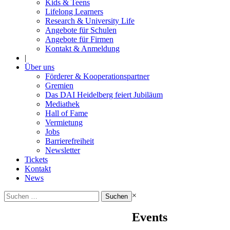
Kids & Teens
Lifelong Learners
Research & University Life
Angebote für Schulen
Angebote für Firmen
Kontakt & Anmeldung
|
Über uns
Förderer & Kooperationspartner
Gremien
Das DAI Heidelberg feiert Jubiläum
Mediathek
Hall of Fame
Vermietung
Jobs
Barrierefreiheit
Newsletter
Tickets
Kontakt
News
Suchen
×
nach:
Events