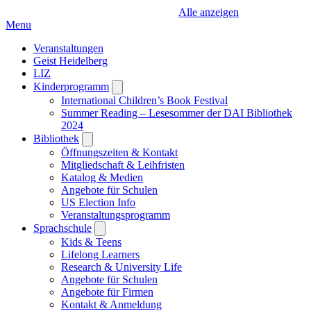
Alle anzeigen
Menu
Veranstaltungen
Geist Heidelberg
LIZ
Kinderprogramm
Open
submenu
International Children’s Book Festival
Summer Reading – Lesesommer der DAI Bibliothek
2024
Bibliothek
Open
submenu
Öffnungszeiten & Kontakt
Mitgliedschaft & Leihfristen
Katalog & Medien
Angebote für Schulen
US Election Info
Veranstaltungsprogramm
Sprachschule
Open
submenu
Kids & Teens
Lifelong Learners
Research & University Life
Angebote für Schulen
Angebote für Firmen
Kontakt & Anmeldung