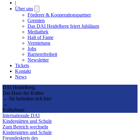
|
Über uns
Open
submenu
Förderer & Kooperationspartner
Gremien
Das DAI Heidelberg feiert Jubiläum
Mediathek
Hall of Fame
Vermietung
Jobs
Barrierefreiheit
Newsletter
Tickets
Kontakt
News
DAI Heidelberg.
Das Haus der Kultur.
→ Sie befinden sich hier
→
Kulturhaus
Internationale DAI
Kindergärten und Schule
Zum Bereich wechseln
Kindergärten und Schule
Freundeskreis des