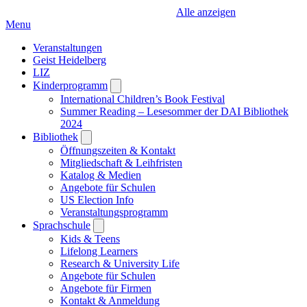
Alle anzeigen
Menu
Veranstaltungen
Geist Heidelberg
LIZ
Kinderprogramm
Open
submenu
International Children’s Book Festival
Summer Reading – Lesesommer der DAI Bibliothek
2024
Bibliothek
Open
submenu
Öffnungszeiten & Kontakt
Mitgliedschaft & Leihfristen
Katalog & Medien
Angebote für Schulen
US Election Info
Veranstaltungsprogramm
Sprachschule
Open
submenu
Kids & Teens
Lifelong Learners
Research & University Life
Angebote für Schulen
Angebote für Firmen
Kontakt & Anmeldung