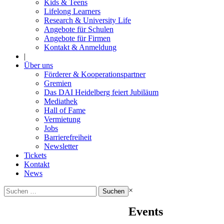
Kids & Teens
Lifelong Learners
Research & University Life
Angebote für Schulen
Angebote für Firmen
Kontakt & Anmeldung
|
Über uns
Förderer & Kooperationspartner
Gremien
Das DAI Heidelberg feiert Jubiläum
Mediathek
Hall of Fame
Vermietung
Jobs
Barrierefreiheit
Newsletter
Tickets
Kontakt
News
Suchen
×
nach:
Events