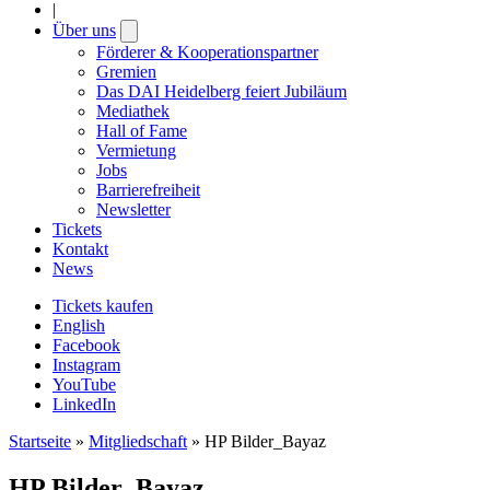
|
Über uns
Open
submenu
Förderer & Kooperationspartner
Gremien
Das DAI Heidelberg feiert Jubiläum
Mediathek
Hall of Fame
Vermietung
Jobs
Barrierefreiheit
Newsletter
Tickets
Kontakt
News
Tickets kaufen
English
Facebook
Instagram
YouTube
LinkedIn
Startseite
»
Mitgliedschaft
»
HP Bilder_Bayaz
HP Bilder_Bayaz