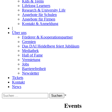
Kids & Teens
Lifelong Learners
Research & University Life
Angebote für Schulen
Angebote für Firmen
Kontakt & Anmeldung
|
Über uns
Förderer & Kooperationspartner
Gremien
Das DAI Heidelberg feiert Jubiläum
Mediathek
Hall of Fame
Vermietung
Jobs
Barrierefreiheit
Newsletter
Tickets
Kontakt
News
Suchen
×
nach:
Events