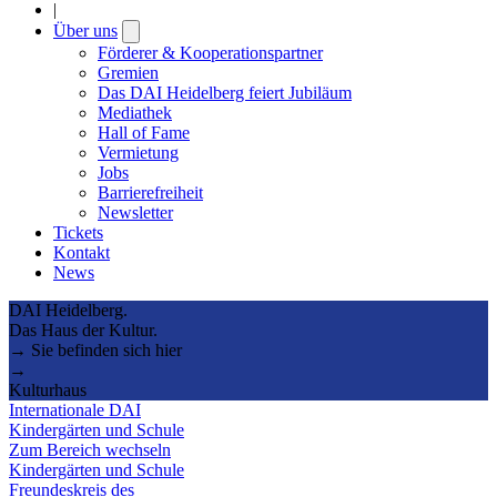
|
Über uns
Open
submenu
Förderer & Kooperationspartner
Gremien
Das DAI Heidelberg feiert Jubiläum
Mediathek
Hall of Fame
Vermietung
Jobs
Barrierefreiheit
Newsletter
Tickets
Kontakt
News
DAI Heidelberg.
Das Haus der Kultur.
→ Sie befinden sich hier
→
Kulturhaus
Internationale DAI
Kindergärten und Schule
Zum Bereich wechseln
Kindergärten und Schule
Freundeskreis des