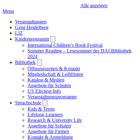
Alle anzeigen
Menu
Veranstaltungen
Geist Heidelberg
LIZ
Kinderprogramm
Open
submenu
International Children’s Book Festival
Summer Reading – Lesesommer der DAI Bibliothek
2024
Bibliothek
Open
submenu
Öffnungszeiten & Kontakt
Mitgliedschaft & Leihfristen
Katalog & Medien
Angebote für Schulen
US Election Info
Veranstaltungsprogramm
Sprachschule
Open
submenu
Kids & Teens
Lifelong Learners
Research & University Life
Angebote für Schulen
Angebote für Firmen
Kontakt & Anmeldung