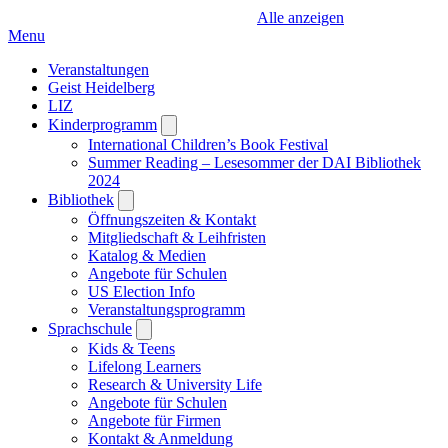
Alle anzeigen
Menu
Veranstaltungen
Geist Heidelberg
LIZ
Kinderprogramm
Open
submenu
International Children’s Book Festival
Summer Reading – Lesesommer der DAI Bibliothek
2024
Bibliothek
Open
submenu
Öffnungszeiten & Kontakt
Mitgliedschaft & Leihfristen
Katalog & Medien
Angebote für Schulen
US Election Info
Veranstaltungsprogramm
Sprachschule
Open
submenu
Kids & Teens
Lifelong Learners
Research & University Life
Angebote für Schulen
Angebote für Firmen
Kontakt & Anmeldung