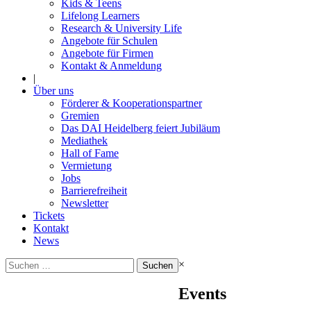
Kids & Teens
Lifelong Learners
Research & University Life
Angebote für Schulen
Angebote für Firmen
Kontakt & Anmeldung
|
Über uns
Förderer & Kooperationspartner
Gremien
Das DAI Heidelberg feiert Jubiläum
Mediathek
Hall of Fame
Vermietung
Jobs
Barrierefreiheit
Newsletter
Tickets
Kontakt
News
Suchen
×
nach:
Events