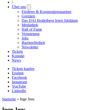
|
Über uns
Open
submenu
Förderer & Kooperationspartner
Gremien
Das DAI Heidelberg feiert Jubiläum
Mediathek
Hall of Fame
Vermietung
Jobs
Barrierefreiheit
Newsletter
Tickets
Kontakt
News
Tickets kaufen
English
Facebook
Instagram
YouTube
LinkedIn
Startseite
»
Inge Jens
Inge Jens