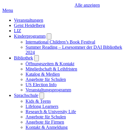
Alle anzeigen
Menu
Veranstaltungen
Geist Heidelberg
LIZ
Kinderprogramm
Open
submenu
International Children’s Book Festival
Summer Reading – Lesesommer der DAI Bibliothek
2024
Bibliothek
Open
submenu
Öffnungszeiten & Kontakt
Mitgliedschaft & Leihfristen
Katalog & Medien
Angebote für Schulen
US Election Info
Veranstaltungsprogramm
Sprachschule
Open
submenu
Kids & Teens
Lifelong Learners
Research & University Life
Angebote für Schulen
Angebote für Firmen
Kontakt & Anmeldung