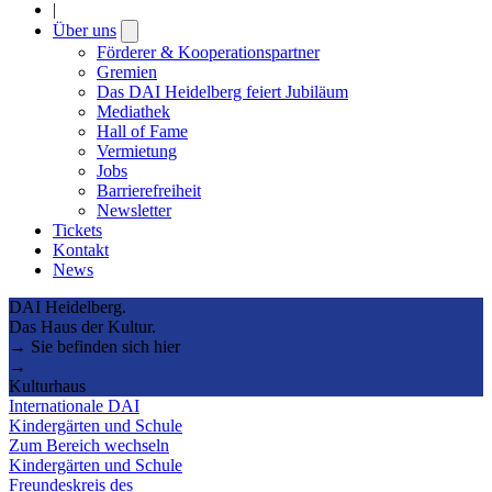
|
Über uns
Open
submenu
Förderer & Kooperationspartner
Gremien
Das DAI Heidelberg feiert Jubiläum
Mediathek
Hall of Fame
Vermietung
Jobs
Barrierefreiheit
Newsletter
Tickets
Kontakt
News
DAI Heidelberg.
Das Haus der Kultur.
→ Sie befinden sich hier
→
Kulturhaus
Internationale DAI
Kindergärten und Schule
Zum Bereich wechseln
Kindergärten und Schule
Freundeskreis des