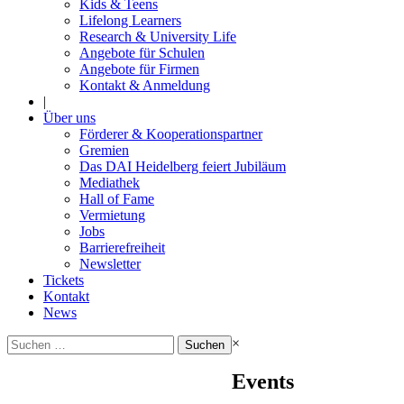
Kids & Teens
Lifelong Learners
Research & University Life
Angebote für Schulen
Angebote für Firmen
Kontakt & Anmeldung
|
Über uns
Förderer & Kooperationspartner
Gremien
Das DAI Heidelberg feiert Jubiläum
Mediathek
Hall of Fame
Vermietung
Jobs
Barrierefreiheit
Newsletter
Tickets
Kontakt
News
Suchen
×
nach:
Events